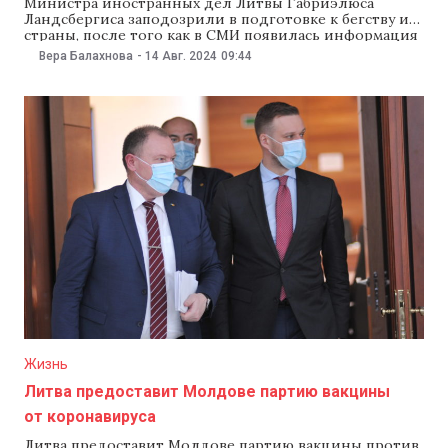
Министра иностранных дел Литвы Габриэлюса
Ландсбергиса заподозрили в подготовке к бегству из
страны, после того как в СМИ появилась информация
о том, что его жена Аустея Ландсбергиене купила дом
Вера Балахнова
-
14 Авг. 2024
09:44
на греческом острове Эгина. Оппозиционные группы
в литовском парламенте потребовали вызвать
Ландсбергиса на слушания. Как сообщает
«Европейская правда», на прошлой неделе
Жизнь
Литва предоставит Молдове партию вакцины
от коронавируса
Литва предоставит Молдове партию вакцины против