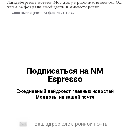
Ландсбергис посетит Молдову с рабочим визитом. Об
этом 24 февраля сообщили в министерстве
иностранных дел и евроинтеграции (МИДЕИ). По
Анна Выприцких
-
24 Фев 2021
19:47
данным ведомства, глава МИД Литвы прибудет в
Кишинев 25 февраля. Здесь он встретится с
президентом Майей Санду, исполняющим
обязанности премьер-министра Аурелом Чокоем и
вице-председателем парламента Владом
Подписаться на NM
Espresso
Ежедневный дайджест главных новостей
Молдовы на вашей почте