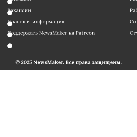
Вакансии
Ра
Правовая информация
Со
Поддержать NewsMaker на Patreon
От
© 2025 NewsMaker. Все права защищены.