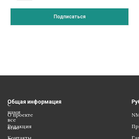
Общая информация
Ру
С
нами
О проекте
NM
все
Редакция
Пр
ясно
Контакты
Га