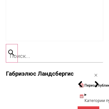
Габриэлюс Ландсбергис
Период публи
Категории п