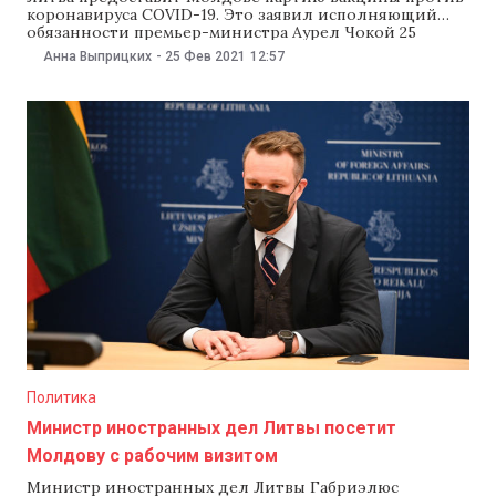
коронавируса COVID-19. Это заявил исполняющий
обязанности премьер-министра Аурел Чокой 25
февраля на совместной конференции с министром
Анна Выприцких
-
25 Фев 2021
12:57
иностранных дел Литвы Габриэлюсом
Ландсбергисом. Как отметил Чокой, Литва передаст
вакцину «в ближайшее время». «Мы договорились о
том, что Литва в ближайшее время предоставит
Молдове партию вакцины. Настоящие
Политика
Министр иностранных дел Литвы посетит
Молдову с рабочим визитом
Министр иностранных дел Литвы Габриэлюс