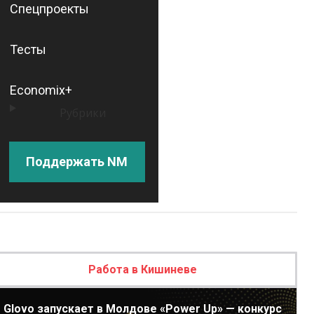
Спецпроекты
Тесты
Economix+
Рубрики
Поддержать NM
Работа в Кишиневе
Glovo запускает в Молдове «Power Up» — конкурс