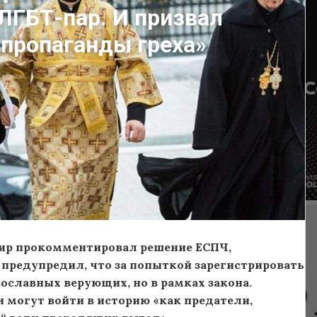
ЛГБТ-пар. И призвал
 пропаганды греха»
ир прокомментировал решение ЕСПЧ,
предупредил, что за попыткой зарегистрировать
ославных верующих, но в рамках закона.
 могут войти в историю «как предатели,