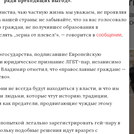
“ ради преходящих выгод».
нства, чью частную жизнь мы уважаем, не проявляя
 нашей страны: не забывайте, что за вас голосовало
о граждан, не получившее образования в
сообщении
елять „зерна от плевел“», — говорится в
,
«государства, подписавшие Европейскую
и юридическое признание ЛГБТ-пар, независимо
 Владимир отметил, что «православные граждане —
во».
 не всегда будут находиться у власти, и что им
и людьми, которые чтут историю, традиции,
ли как предатели, продвигающие чуждые этому
 попыткой легально зарегистрировать гей-пару в
кольку подобные решения идут вразрез с