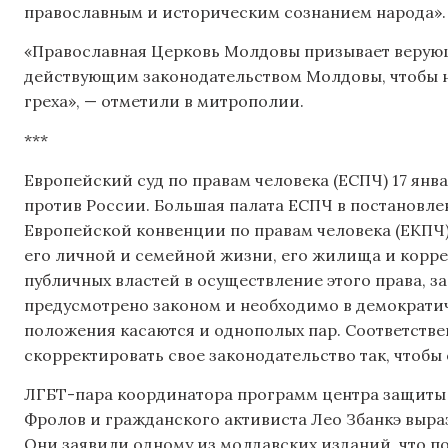
православным и историческим сознанием народа».
«Православная Церковь Молдовы призывает верующ
действующим законодательством Молдовы, чтобы н
греха», — отметили в митрополии.
***
Европейский суд по правам человека (ЕСПЧ) 17 янв
против России. Большая палата ЕСПЧ в постановле
Европейской конвенции по правам человека (ЕКПЧ)
его личной и семейной жизни, его жилища и корре
публичных властей в осуществление этого права, з
предусмотрено законом и необходимо в демократич
положения касаются и однополых пар. Соответств
скорректировать свое законодательство так, что
ЛГБТ-пара координатора программ центра защиты
Фролов и гражданского активиста Лео Збанкэ выра
Они заявили одному из молдавских изданий, что под