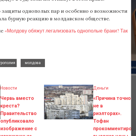
о защиты однополых пар и особенно о возможности
вала бурную реакцию в молдавском обществе.
«Молдову обяжут легализовать однополые браки? Так
ле
,
трополия
молдова
Новости
Деньги
Червь вместо
«Причина точно
креста?
не в
Правительство
риэлторах».
опубликовало
Тофан
изображение с
прокомментиров