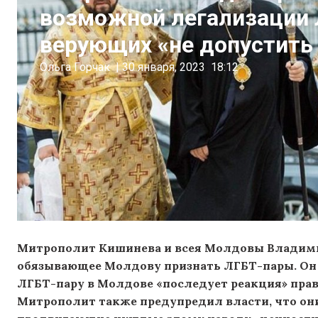
возможной легализации 
верующих «не допустить
Ольга Горчак
|
30 января, 2023
18:12
Митрополит Кишинева и всея Молдовы Владим
обязывающее Молдову признать ЛГБТ-пары. Он 
ЛГБТ-пару в Молдове «последует реакция» прав
Митрополит также предупредил власти, что они