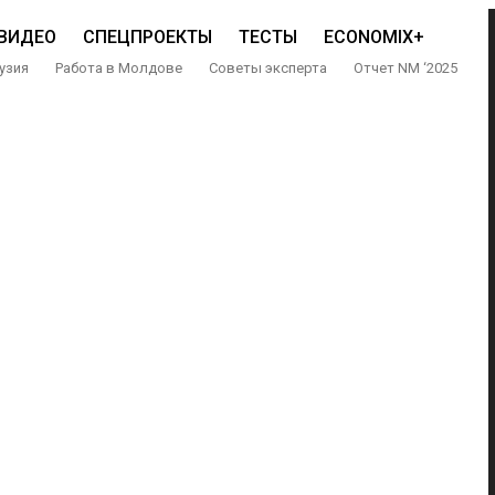
ВИДЕО
СПЕЦПРОЕКТЫ
ТЕСТЫ
ECONOMIX+
узия
Работа в Молдове
Советы эксперта
Отчет NM ‘2025