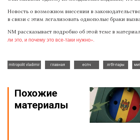
Новость о возможном внесении в законодательств
в связи с этим легализовать однополые браки выз
NM рассказывает подробно об этой теме в материа
ли это, и почему это все-таки нужно».
,
,
,
,
mitropolit vladimir
главная
еспч
лгбт-пары
ми
Похожие
материалы