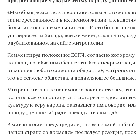
продвигающие чуждые этому народу „ценности
«Мы обращаемся не к представителям этого меньши
заинтересованности в их личной жизни, а к властям
большинство, а не меньшинство. И это большинств
университетах Запада, все же умеет, слава Богу, отд
опубликованном на сайте митрополии.
Комментируя положение ЕСПЧ, согласно которому 
конвенцию, обязаны обеспечить без дискриминаци
от мнения любого сегмента общества», митрополит
это не сегмент общества, а подавляющее большинст
Митрополия также напомнила законодателям, что они
решать, кем они останутся в истории — «достойным
культуру и веру народа, оказавшего им доверие, и
народу „ценности“ ради преходящих выгод».
В митрополии предупредили, что «за самой робкой
нашей стране со временем последует реакция, пос