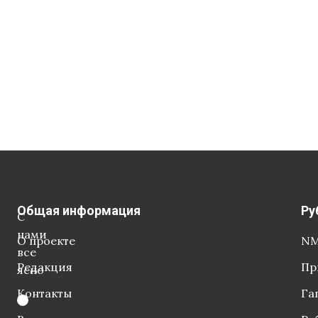
Общая информация
Ру
С
нами
О проекте
NM
все
Редакция
Пр
ясно
Контакты
Га