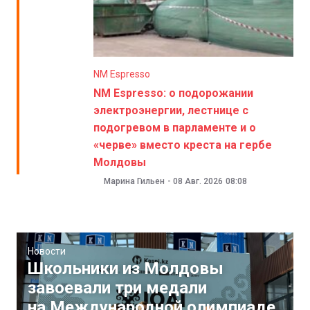
NM Espresso
NM Espresso: о подорожании
электроэнергии, лестнице с
подогревом в парламенте и о
«черве» вместо креста на гербе
Молдовы
Марина Гильен
-
08 Авг. 2026
08:08
Новости
Школьники из Молдовы
завоевали три медали
на Международной олимпиаде