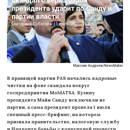
скандал с веришоарой
президента ударит по Санду и
партии власти
Екатерина Дубасова
|
1 июля, 2026
21:03
Максим Андреев/NewsMaker
В правящей партии PAS начались кадровые
чистки на фоне скандала вокруг
госпредприятия MoldATSA. Кузину
президента Майи Санду исключили из
партии, а сама президент провела 1 июля
спешный пресс-брифинг, на котором
призвала правительство, налоговую службу
и Наццентр борьбы с коррупцией провести