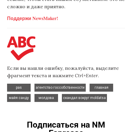
сложно и даже приятно.
Поддержи NewsMaker!
Если вы нашли ошибку, пожалуйста, выделите
фрагмент текста и нажмите
Ctrl+Enter
.
,
,
,
pas
агентство госсобственности
главная
,
,
майя санду
молдова
скандал вокруг moldatsa
Подписаться на NM