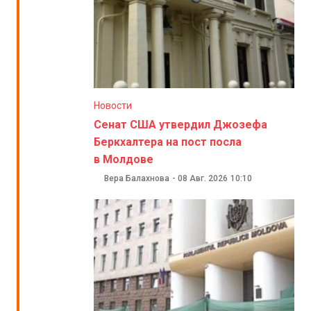
Новости
Сенат США утвердил Джозефа
Беркхалтера на пост посла
в Молдове
Вера Балахнова
-
08 Авг. 2026
10:10