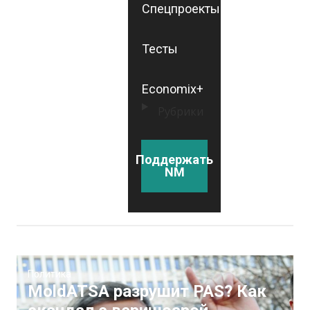
Спецпроекты
Тесты
Economix+
Рубрики
Поддержать
NM
Политика
MoldATSA разрушит PAS? Как