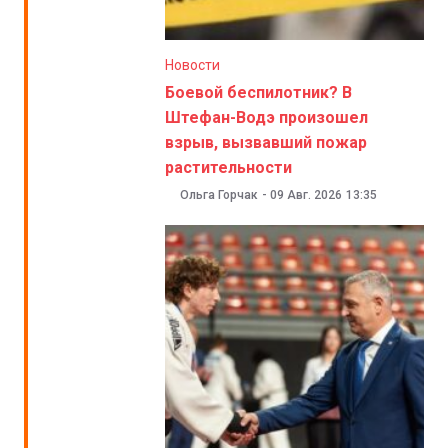
Новости
Боевой беспилотник? В
Штефан-Водэ произошел
взрыв, вызвавший пожар
растительности
Ольга Горчак
-
09 Авг. 2026
13:35