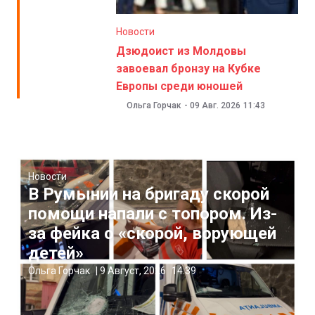
Новости
Дзюдоист из Молдовы
завоевал бронзу на Кубке
Европы среди юношей
Ольга Горчак
-
09 Авг. 2026
11:43
Новости
В Румынии на бригаду скорой
помощи напали с топором. Из-
за фейка о «скорой, ворующей
детей»
Ольга Горчак
|
9 Август, 2026
14:39