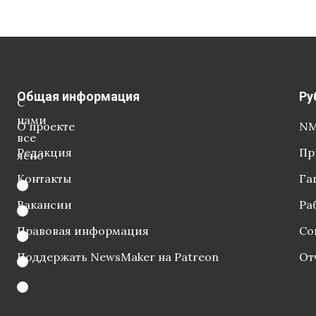
Общая информация
Ру
С
нами
О проекте
NM
все
Редакция
Пр
ясно
Контакты
Га
Вакансии
Ра
Правовая информация
Со
Поддержать NewsMaker на Patreon
От