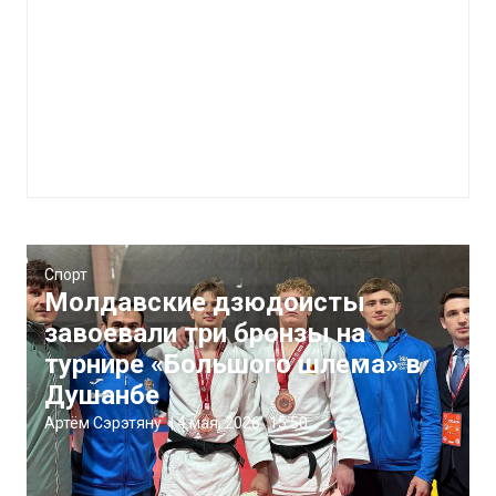
Спорт
Молдавские дзюдоисты
завоевали три бронзы на
турнире «Большого шлема» в
Душанбе
Артём Сэрэтяну
|
4 мая, 2026
15:50