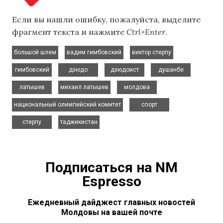
Если вы нашли ошибку, пожалуйста, выделите
фрагмент текста и нажмите
Ctrl+Enter
.
,
,
,
большой шлем
вадим гимбовский
виктор стерпу
,
,
,
,
гимбовский
дзюдо
дзюдоист
душанбе
,
,
,
латышев
михаил латышев
молдова
,
,
национальный олимпийский комитет
спорт
,
стерпу
таджикистан
Подписаться на NM
Espresso
Ежедневный дайджест главных новостей
Молдовы на вашей почте