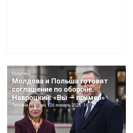
Политика
Молдова и Польша готовят
соглашение по обороне.
Навроцкий: «Вы — пример»
Татьяна Готишан
|
26 января, 2026
16:18