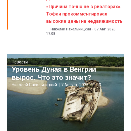
«Причина точно не в риэлторах».
Тофан прокомментировал
высокие цены на недвижимость
Николай Пахольницкий
-
07 Авг. 2026
17:08
Новости
Уровень Дуная в Венгрии
вырос. Что это значит?
Николай Пахольницкий
|
7 Август, 2026
19:40