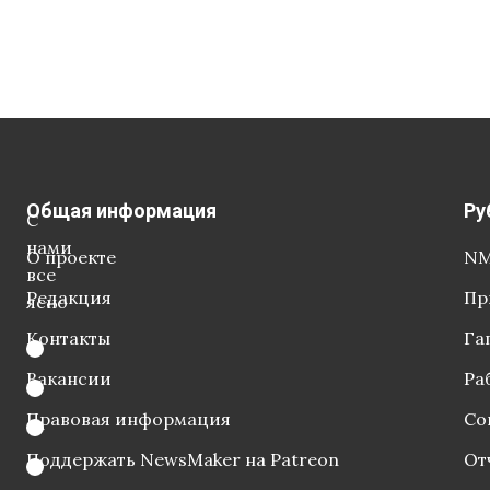
Общая информация
Ру
С
нами
О проекте
NM
все
Редакция
Пр
ясно
Контакты
Га
Вакансии
Ра
Правовая информация
Со
Поддержать NewsMaker на Patreon
От