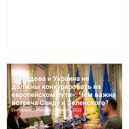
Политика
«Молдова и Украина не
должны конкурировать на
европейском пути». Чем важна
встреча Санду и Зеленского?
Екатерина Дубасова
|
28 июня, 2022
19:09