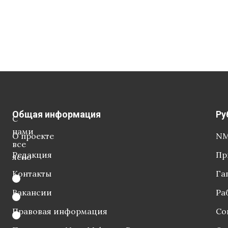
Общая информация
Ру
С
нами
О проекте
NM
все
Редакция
Пр
ясно
Контакты
Га
Вакансии
Ра
Правовая информация
Со