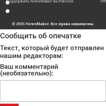
Поддержать NewsMaker на Patreon
От
© 2025 NewsMaker. Все права защищены.
Сообщить об опечатке
Текст, который будет отправлен
нашим редакторам:
Ваш комментарий
(необязательно):