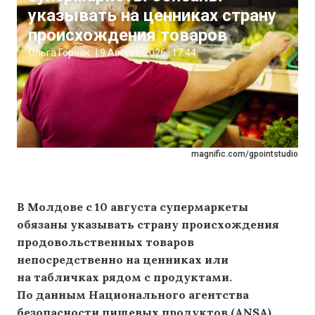
указывать на ценниках страну
происхождения товаров
Ольга Горчак
|
9 Август, 2026
17:44
magnific.com/gpointstudio
В Молдове с 10 августа супермаркеты
обязаны указывать страну происхождения
продовольственных товаров
непосредственно на ценниках или
на табличках рядом с продуктами.
По данным Национального агентства
безопасности пищевых продуктов (ANSA),