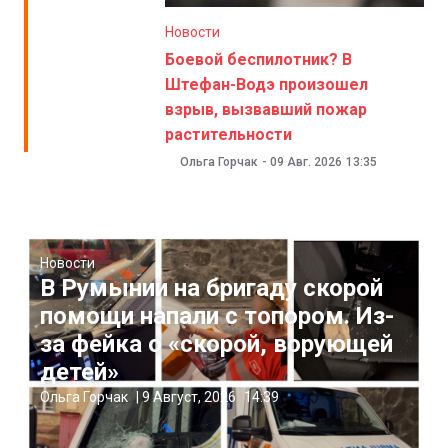
Новости
Боевой беспилотник? В
Штефан-Водэ произошел
взрыв, вызвавший пожар
растительности
Ольга Горчак
-
09 Авг. 2026
13:35
Новости
В Румынии на бригаду скорой
помощи напали с топором. Из-
за фейка о «скорой, ворующей
детей»
Ольга Горчак
|
9 Август, 2026
14:39