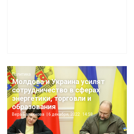
Политика
Молдова и Украина усилят
сотрудничество в сферах
энергетики, торговли и
образования
Вера Балахнова
|
6 декабря, 2022
14:58