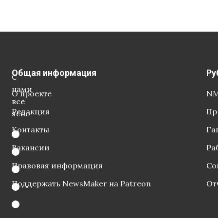
Общая информация
Ру
С
нами
О проекте
NM
все
Редакция
Пр
ясно
Контакты
Га
Вакансии
Ра
Правовая информация
Со
Поддержать NewsMaker на Patreon
От