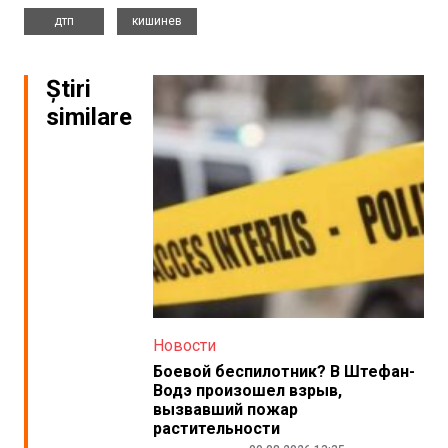
,
дтп
кишинев
Știri
similare
Новости
Боевой беспилотник? В Штефан-
Водэ произошел взрыв,
вызвавший пожар
растительности