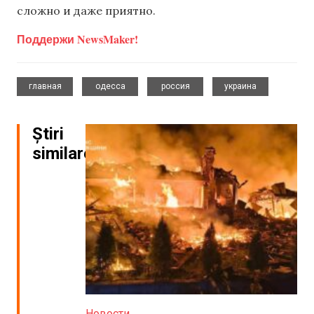
сложно и даже приятно.
Поддержи NewsMaker!
,
,
,
главная
одесса
россия
украина
Știri
similare
Новости