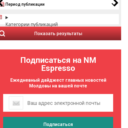
Период публикации
Категории публикаций
Показать результаты
Подписаться на NM
Espresso
Ежедневный дайджест главных новостей
Молдовы на вашей почте