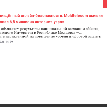
свящённый онлайн-безопасности: Moldtelecom выявил
овал 6,8 миллиона интернет-угроз
m объявляет результаты национальной кампании «Месяц
опасного Интернета в Республике Молдова» —
, направленной на повышение уровня цифровой защиты
ей и снижение рисков, связанных с онлайн-средой. В
026
14:29
огда кибератаки становятся всё более частыми и
и, компания бесплатно предоставила услугу Цифровая
ть всем абонентам Интернета и Мобильной связи,