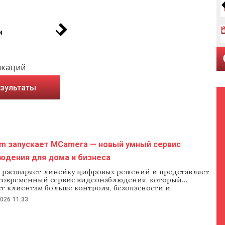
и
икаций
езультаты
om запускает MCamera — новый умный сервис
юдения для дома и бизнеса
m расширяет линейку цифровых решений и представляет
современный сервис видеонаблюдения, который
ет клиентам больше контроля, безопасности и
доступ ко всему важному прямо со смартфона. Сервис
2026
11:33
как для частных пользователей, так и для бизнеса.
зволяет в режиме реального времени следить за домом,
 коммерческими объектами