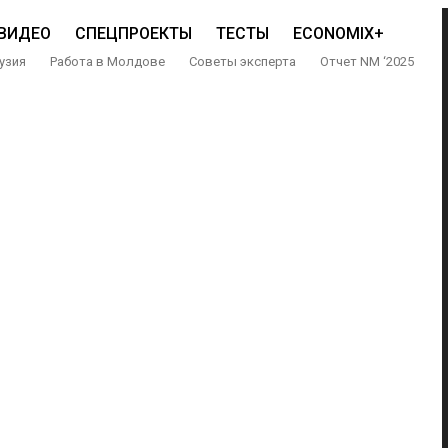
ВИДЕО
СПЕЦПРОЕКТЫ
ТЕСТЫ
ECONOMIX+
узия
Работа в Молдове
Советы эксперта
Отчет NM ‘2025