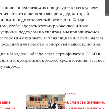
вания и предлагаемых процедур — ключ к успеху.
ения нового аппарата для процедур, который
видимый и долгосрочный результат. Когда
том, чтобы сделать этот мир красивее и ярче.
дуальным подходом к клиентам, мы приближаемся
осто хотим следовать за тенденциями, а быть на шаг
 решения для красоты и здоровья наших клиентов.
ация в Молдове, обладающая сертификатом GOLD в
венный и прозрачный процесс кредитования, честное
у запросу.
Promo
вание
«Если есть желание,
т двери
то найдется и путь к