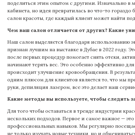
поделиться этим опытом с другими. Изначально в 
кабинета, но идея превратилась во что-то гораздо 
салон красоты, где каждый клиент может найти по
Чем ваш салон отличается от других? Какие ун
Наш салон выделяется благодаря использованию э
признан лучшим на выставке в Дубае в 2022 году. 
после первых процедур помогает снять отеки, акт
начинают терять вес. Это особенно эффективно для т
происходит улучшение кровообращения. В результа
одним плюсом для клиентов является то, что мы п
руки, депиляция лазером, все это делает наш серв
Какие методы вы используете, чтобы следить з
Для того чтобы оставаться в тренде индустрии кра
нескольких подходов. Первое и самое важное — это
профессиональных навыков. Мы регулярно посещае
не только изучать новые техники, но и обменивать