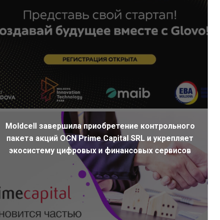
Moldcell завершила приобретение контрольного
пакета акций OCN Prime Capital SRL и укрепляет
экосистему цифровых и финансовых сервисов