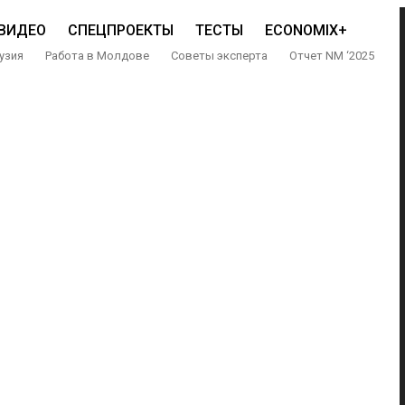
ВИДЕО
СПЕЦПРОЕКТЫ
ТЕСТЫ
ECONOMIX+
узия
Работа в Молдове
Советы эксперта
Отчет NM ‘2025