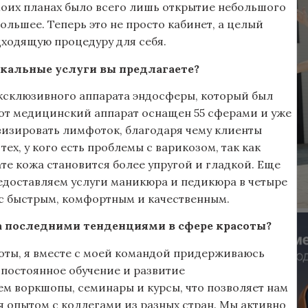
моих планах было всего лишь открытие небольшого
большее. Теперь это не просто кабинет, а целый
дходящую процедуру для себя.
икальные услуги вы предлагаете?
ксклюзивного аппарата эндосферы, который был
Этот медицинский аппарат оснащен 55 сферами и уже
ивизировать лимфоток, благодаря чему клиенты
ех, у кого есть проблемы с варикозом, так как
те кожа становится более упругой и гладкой. Еще
редоставляем услуги маникюра и педикюра в четыре
ис быстрым, комфортным и качественным.
а последними тенденциями в сфере красоты?
соты, я вместе с моей командой придерживаюсь
 постоянное обучение и развитие
м воркшопы, семинары и курсы, что позволяет нам
ся опытом с коллегами из разных стран. Мы активно