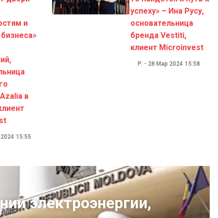
успеху» – Ина Русу,
стям и
основательница
 бизнеса»
бренда Vestiti,
клиент Microinvest
ий,
P.
-
28 Мар 2024
15:58
льница
го
Azalia в
клиент
st
 2024
15:55
нии электроэнергии,