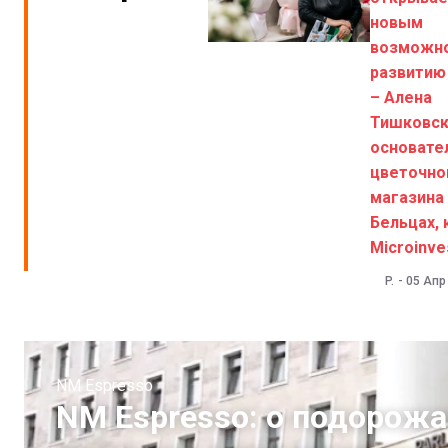
новым
возможно
развитию
– Алена
Тишковск
основате
цветочно
магазина 
Бельцах, 
Microinve
P.
-
05 Апр
NM Espresso
NM Espresso: о подорожа