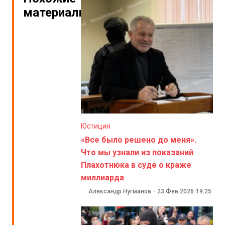
материалы
Юстиция
«Все было решено до меня».
Что мы узнали из показаний
Плахотнюка в суде о краже
миллиарда
Александр Нугманов
-
23 Фев 2026
19:25