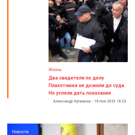
Жизнь
Два свидетеля по делу
Плахотнюка не дожили до суда.
Но успели дать показания
Александр Нугманов
-
18 Ноя 2025
18:23
Новости