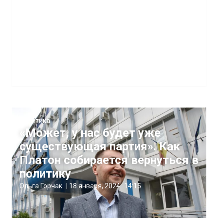
Политика
«Может, у нас будет уже
существующая партия». Как
Платон собирается вернуться в
политику
Ольга Горчак
|
18 января, 2024
14:15