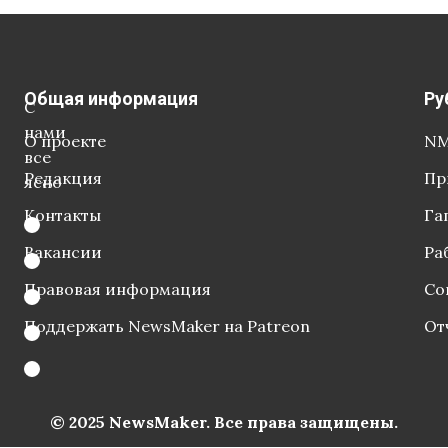
Общая информация
Ру
С
нами
О проекте
NM
все
Редакция
Пр
ясно
Контакты
Га
Вакансии
Ра
Правовая информация
Со
Поддержать NewsMaker на Patreon
От
© 2025 NewsMaker. Все права защищены.