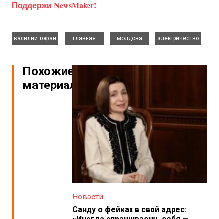
Поддержи NewsMaker!
,
,
,
василий тофан
главная
молдова
электричество
Похожие
материалы
Новости
Санду о фейках в свой адрес:
«Иногда спрашиваешь себя —