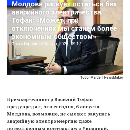
Молдова рискует остаться без
аварийного электричества.
Тофан: «Может, при
отключениях мы станем более
экономным обществом»
Ольга Горчак
|
6 Август, 2026
09:17
Tudor Mardei | NewsMaker
Премьер-министр Василий Тофан
предупредил, что сегодня, 6 августа,
Молдова, возможно, не сможет закупать
аварийную электроэнергию даже
по экстренным контрактам с Украиной.