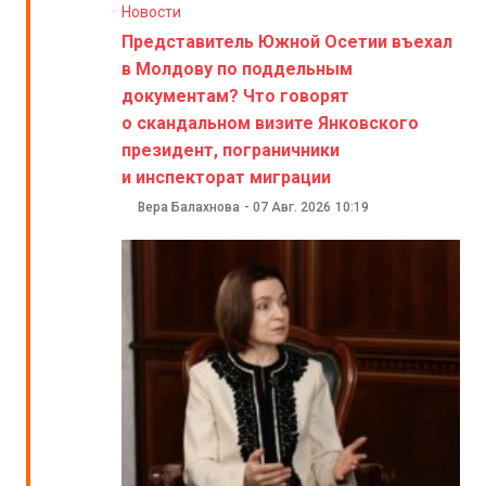
Новости
Представитель Южной Осетии въехал
в Молдову по поддельным
документам? Что говорят
о скандальном визите Янковского
президент, пограничники
и инспекторат миграции
Вера Балахнова
-
07 Авг. 2026
10:19