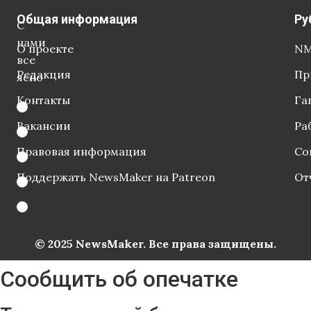
Общая информация
Ру
С
нами
О проекте
NM
все
Редакция
Пр
ясно
Контакты
Га
Вакансии
Ра
Правовая информация
Со
Поддержать NewsMaker на Patreon
От
© 2025 NewsMaker. Все права защищены.
Сообщить об опечатке