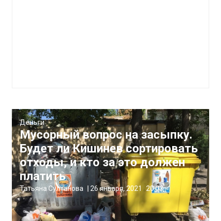
Деньги
Мусорный вопрос на засыпку.
Будет ли Кишинев сортировать
отходы, и кто за это должен
платить
Татьяна Султанова
|
26 января, 2021
20:03