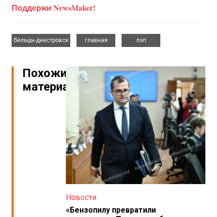
Поддержи NewsMaker!
,
,
бельцы-днестровск
главная
лэп
Похожие
материалы
Новости
«Бензопилу превратили