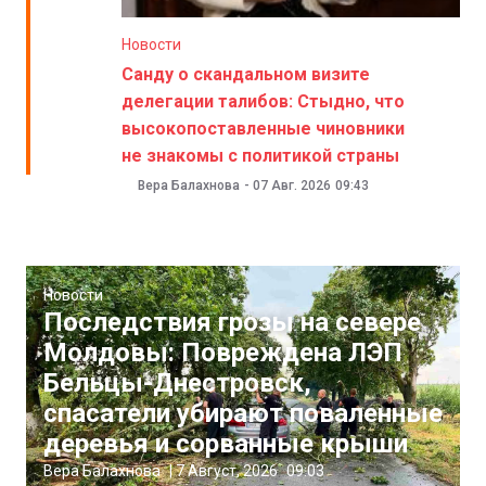
Новости
Санду о скандальном визите
делегации талибов: Стыдно, что
высокопоставленные чиновники
не знакомы с политикой страны
Вера Балахнова
-
07 Авг. 2026
09:43
Новости
Последствия грозы на севере
Молдовы: Повреждена ЛЭП
Бельцы-Днестровск,
спасатели убирают поваленные
деревья и сорванные крыши
Вера Балахнова
|
7 Август, 2026
09:03