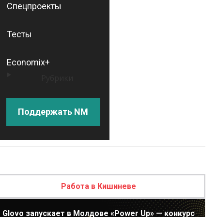
Спецпроекты
Тесты
Economix+
Рубрики
Поддержать NM
Работа в Кишиневе
Glovo запускает в Молдове «Power Up» — конкурс