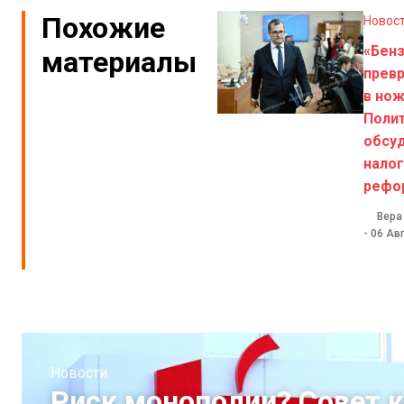
Похожие
Новос
«Бен
материалы
прев
в нож
Поли
обсу
нало
рефо
Вера
-
06 Авг
Новости
Риск монополии? Совет 