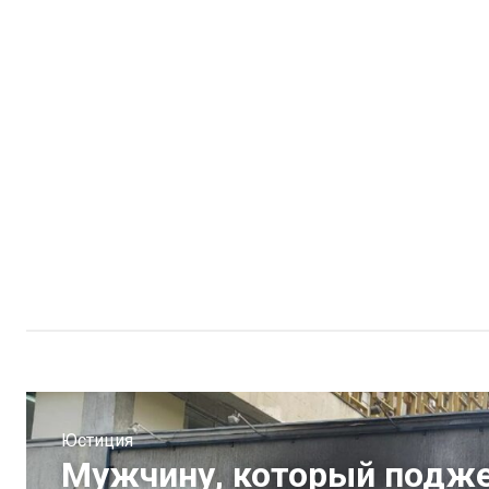
Юстиция
Мужчину, который подже