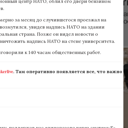
ионный центр НАТО, облил его двери бензином
в.
имерно за месяц до случившегося проезжал на
 возмутился, увидев надпись НАТО на здании
ральная страна. Позже он видел новости о
ничтожить надпись НАТО на стене университета.
говорили к 140 часам общественных работ.
erlive
. Там оперативно появляется все, что важно
ку, поддержав нас единоразово через систему E-