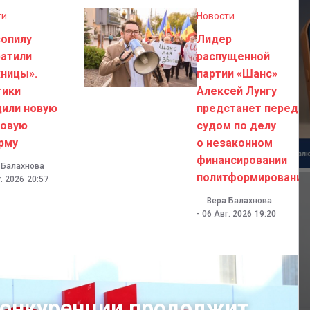
ти
Новости
зопилу
Лидер
ратили
распущенной
ницы».
партии «Шанс»
тики
Алексей Лунгу
дили новую
предстанет перед
говую
судом по делу
рму
о незаконном
финансировании
 Балахнова
политформирований
. 2026
20:57
Вера Балахнова
-
06 Авг. 2026
19:20
конкуренции продолжит