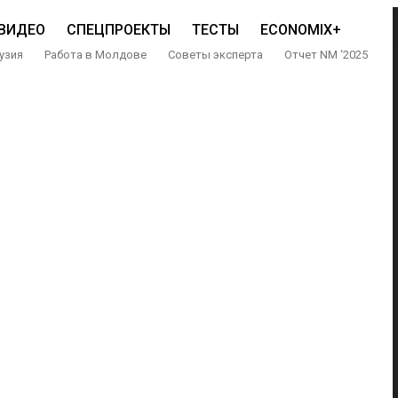
ВИДЕО
СПЕЦПРОЕКТЫ
ТЕСТЫ
ECONOMIX+
узия
Работа в Молдове
Советы эксперта
Отчет NM ‘2025