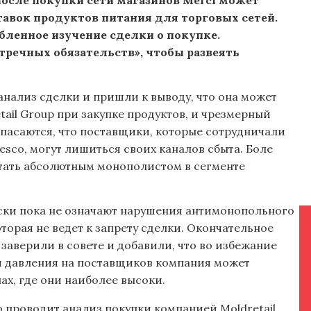
авок продуктов питания для торговых сетей.
бленное изучение сделки о покупке.
речных обязательств», чтобы развеять
анализ сделки и пришли к выводу, что она может
tail Group при закупке продуктов, и чрезмерный
опасаются, что поставщики, которые сотрудничали
idesco, могут лишиться своих каналов сбыта. Боле
 стать абсолютным монополистом в сегменте
иски пока не означают нарушения антимонопольного
торая не ведет к запрету сделки. Окончательное
заверили в совете и добавили, что во избежание
и давления на поставщиков компания может
нах, где они наиболее высоки.
то проводит анализ покупки компанией Moldretail