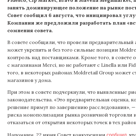
занять доминирующее положение на рынке пост
Совет сообщил 6 августа, что инициировал углу
Компании же предложили разработать план «вст
сомнения совета.
В совете сообщили, что провели предварительный 
может укрепить и без того сильные позиции Moldre
контроль над поставщиками. Кроме того, в совете 
с магазинами Merci, но не работают с Linella или F
того, в некоторых районах Moldretail Group может
магазинов у дома.
При этом в совете подчеркнули, что выявленные р
законодательства. «Это предварительная оценка, ко
решение примут по завершению расследования», — 
риска монополизации рынка розничной торговли 
отказаться от открытия некоторых точек в тех райо
сообщил
Напомним, 22 июня Совет конкуренции
, ч