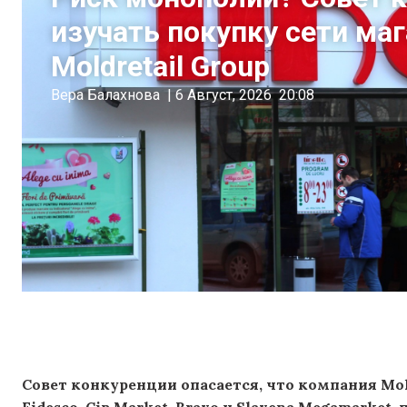
изучать покупку сети ма
Moldretail Group
Вера Балахнова
|
6 Август, 2026
20:08
Совет конкуренции опасается, что компания Mol
Fidesco, Cip Market, Bravo и Slavena Megamarket