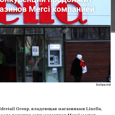
газинов Merci компанией
bizlaw.md
dretail Group, владеющая магазинами Linella,
, после покупки сети магазинов Merci может