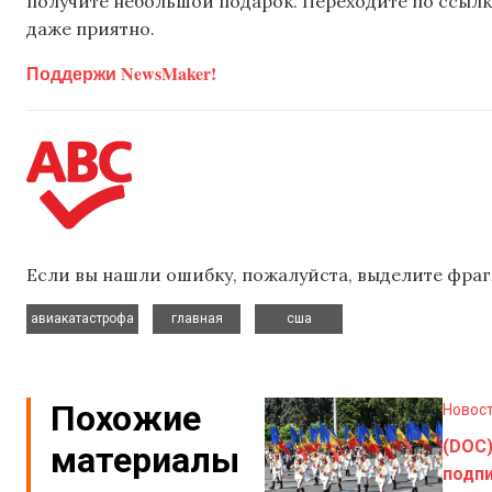
получите небольшой подарок. Переходите по ссылке
даже приятно.
Поддержи NewsMaker!
Если вы нашли ошибку, пожалуйста, выделите фраг
,
,
авиакатастрофа
главная
сша
Похожие
Новос
(DOC)
материалы
подпи