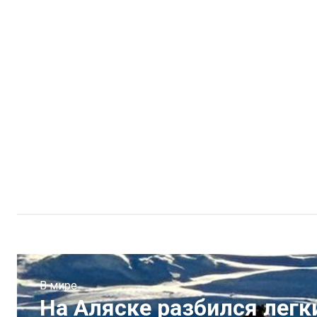
В мире
На Аляске разбился лег