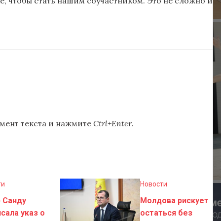
, чтобы стать нашим соучастником. Это не сложно и
мент текста и нажмите
Ctrl+Enter
.
ти
Новости
 Санду
Молдова рискует
сала указ о
остаться без