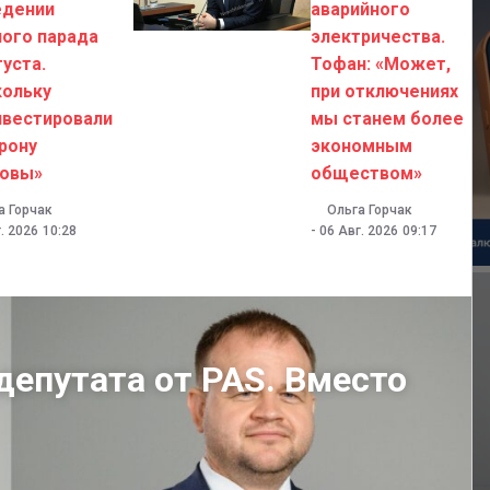
едении
аварийного
ого парада
электричества.
густа.
Тофан: «Может,
кольку
при отключениях
нвестировали
мы станем более
рону
экономным
овы»
обществом»
а Горчак
Ольга Горчак
. 2026
10:28
-
06 Авг. 2026
09:17
депутата от PAS. Вместо