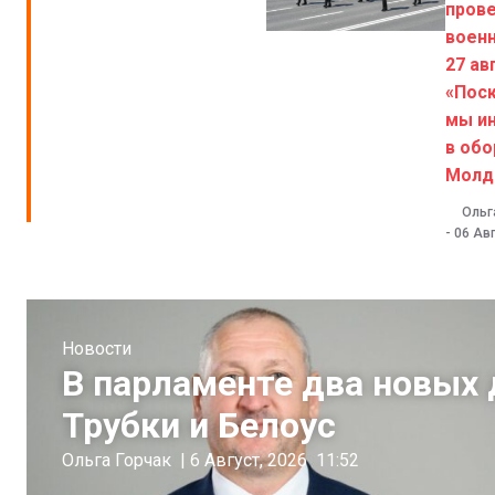
пров
военн
27 ав
«Пос
мы и
в обо
Молд
Ольг
-
06 Авг
Новости
В парламенте два новых 
Трубки и Белоус
Ольга Горчак
|
6 Август, 2026
11:52