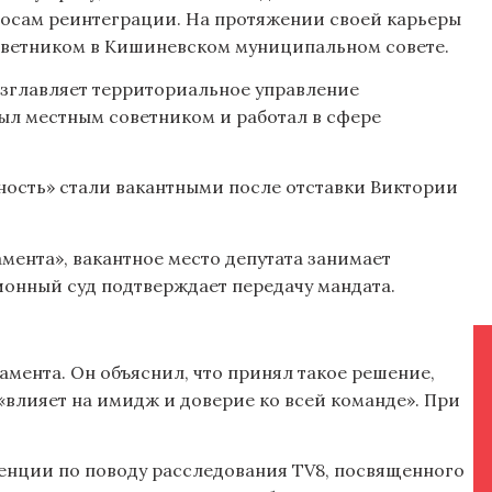
росам реинтеграции. На протяжении своей карьеры
советником в Кишиневском муниципальном совете.
озглавляет территориальное управление
был местным советником и работал в сфере
ность» стали вакантными после отставки Виктории
амента», вакантное место депутата занимает
онный суд подтверждает передачу мандата.
амента. Он объяснил, что принял такое решение,
«влияет на имидж и доверие ко всей команде». При
енции по поводу расследования TV8, посвященного