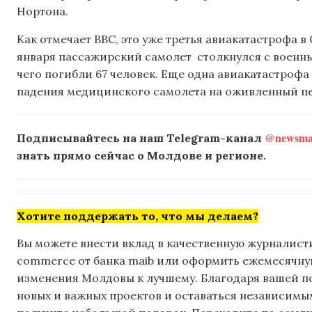
Нортона.
Как отмечает BBC, это уже третья авиакатастрофа в
января пассажирский самолет столкнулся с военным
чего погибли 67 человек. Еще одна авиакатастрофа
падения медицинского самолета на оживленный пе
@newsmak
Подписывайтесь на наш Telegram-канал
знать прямо сейчас о Молдове и регионе.
Хотите поддержать то, что мы делаем?
Вы можете внести вклад в качественную журналисти
commerce от банка maib или оформить ежемесячную 
изменения Молдовы к лучшему. Благодаря вашей 
новых и важных проектов и оставаться независимым