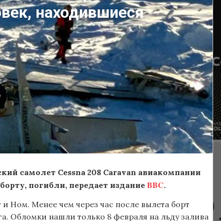
овек, находившиеся
ский самолет Cessna 208 Caravan авиакомпании
BBC
а борту, погибли, передает издание
.
и Ном. Менее чем через час после вылета борт
ега. Обломки нашли только 8 февраля на льду залива