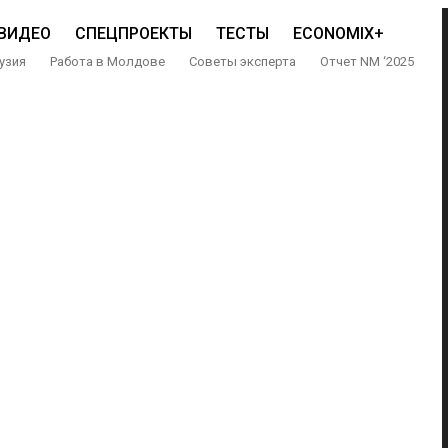
ВИДЕО
СПЕЦПРОЕКТЫ
ТЕСТЫ
ECONOMIX+
узия
Работа в Молдове
Советы эксперта
Отчет NM ‘2025