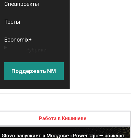
Спецпроекты
Тесты
Economix+
Рубрики
Поддержать NM
Работа в Кишиневе
Glovo запускает в Молдове «Power Up» — конкурс