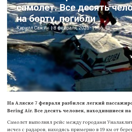
самолет. Все десять чел
на борту, погибли
Кирилл Сажин
|
8 февраля, 2025
11:56
На Аляске 7 февраля разбился легкий пассажир
Bering Air. Все десять человек, находившиеся н
Самолет выполнял рейс между городами Уналаклит 
исчез с радаров, находясь примерно в 19 км от бер