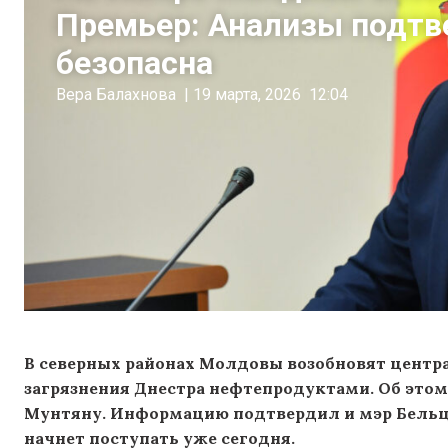
Премьер: Анализы подтв
безопасна
Вера Балахнова
|
19 марта, 2026
12:04
В северных районах Молдовы возобновят центр
загрязнения Днестра нефтепродуктами. Об это
Мунтяну. Информацию подтвердил и мэр Бельц 
начнет поступать уже сегодня.