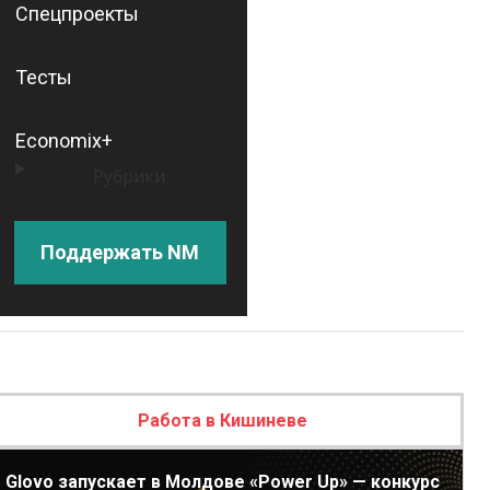
Спецпроекты
Тесты
Economix+
Рубрики
Поддержать NM
Работа в Кишиневе
Glovo запускает в Молдове «Power Up» — конкурс