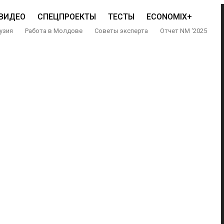
ВИДЕО
СПЕЦПРОЕКТЫ
ТЕСТЫ
ECONOMIX+
узия
Работа в Молдове
Советы эксперта
Отчет NM ‘2025