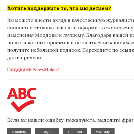
Хотите поддержать то, что мы делаем?
Вы можете внести вклад в качественную журналисти
commerce от банка maib или оформить ежемесячную 
изменения Молдовы к лучшему. Благодаря вашей 
новых и важных проектов и оставаться независимым
получите небольшой подарок. Переходите по ссылке
даже приятно.
Поддержи NewsMaker!
Если вы нашли ошибку, пожалуйста, выделите фраг
,
,
,
анализы
вода
главная
мунтяну