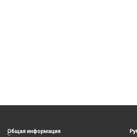
Общая информация
Ру
С