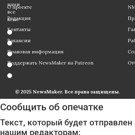
нами
О проекте
NM
все
Редакция
Пр
ясно
Контакты
Га
Вакансии
Ра
Правовая информация
Со
Поддержать NewsMaker на Patreon
От
© 2025 NewsMaker. Все права защищены.
Сообщить об опечатке
Текст, который будет отправлен
нашим редакторам: