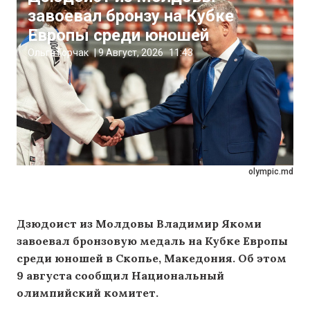
завоевал бронзу на Кубке
Европы среди юношей
Ольга Горчак
|
9 Август, 2026
11:43
olympic.md
Дзюдоист из Молдовы Владимир Якоми
завоевал бронзовую медаль на Кубке Европы
среди юношей в Скопье, Македония. Об этом
9 августа сообщил Национальный
олимпийский комитет.