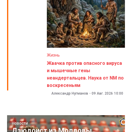
Жизнь
Жвачка против опасного вируса
и мышечные гены
неандертальцев. Наука от NM по
воскресеньям
Александр Нугманов
-
09 Авг. 2026
10:00
Новости
Дзюдоист из Молдовы