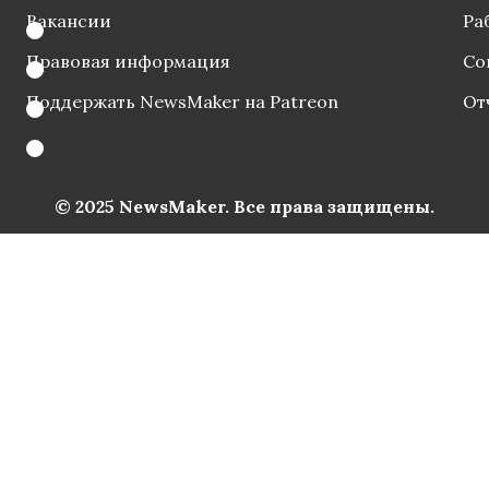
Вакансии
Ра
Правовая информация
Со
Поддержать NewsMaker на Patreon
От
© 2025 NewsMaker. Все права защищены.