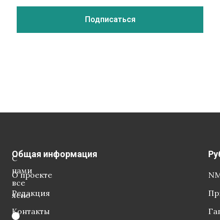
Общая информация
Ру
С
нами
О проекте
NM
все
Редакция
Пр
ясно
Контакты
Га