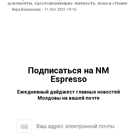
документы, удостоверяющие личность, пока в стране
действует чрезвычайное положение в области
Вера Балахнова
-
11 Окт 2021
19:16
здравоохранения. Такое решение приняла 11 октября
чрезвычайная национальная комиссия
общественного здоровья. Как отмечается в решении
комиссии, граждане должны иметь при себе паспорт
или удостоверение личности, или копию документа,
находясь в
Подписаться на NM
Espresso
Ежедневный дайджест главных новостей
Молдовы на вашей почте