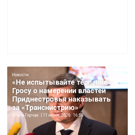
Новости
«Не испытывайте терпение».
Гросу о намерении властей
Приднестровья наказывать
за «Транснистрию»
Ольга Горчак
|
11 июня, 2026
16:58