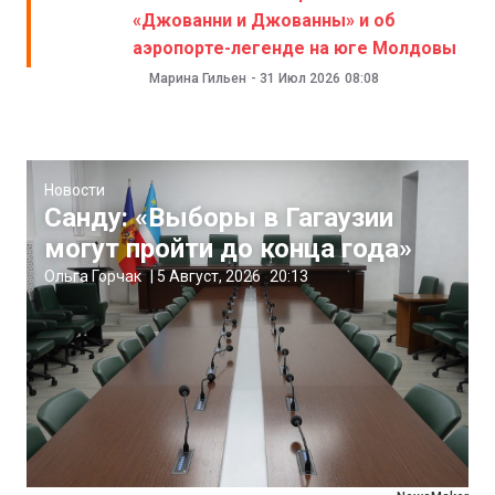
«Джованни и Джованны» и об
аэропорте-легенде на юге Молдовы
Марина Гильен
-
31 Июл 2026
08:08
Новости
Санду: «Выборы в Гагаузии
могут пройти до конца года»
Ольга Горчак
|
5 Август, 2026
20:13