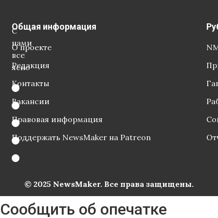
Общая информация
Ру
С
нами
О проекте
NM
все
Редакция
Пр
ясно
Контакты
Га
Вакансии
Ра
Правовая информация
Со
Поддержать NewsMaker на Patreon
От
© 2025 NewsMaker. Все права защищены.
Сообщить об опечатке