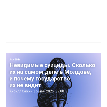
Жизнь
Невидимые суициды. Сколько
их на самом деле в Молдове,
и почему государство
их не видит
Кирилл Сажин
|
5 мая, 2026
09:00