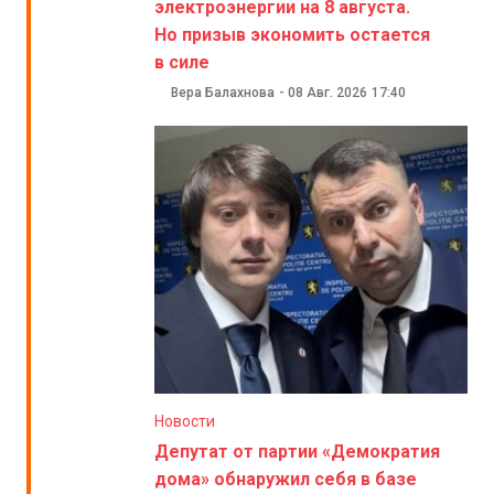
электроэнергии на 8 августа.
Но призыв экономить остается
в силе
Вера Балахнова
-
08 Авг. 2026
17:40
Новости
Депутат от партии «Демократия
дома» обнаружил себя в базе