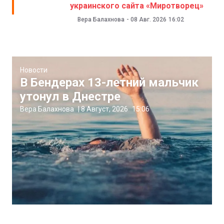
украинского сайта «Миротворец»
Вера Балахнова
-
08 Авг. 2026
16:02
Новости
В Бендерах 13-летний мальчик
утонул в Днестре
Вера Балахнова
|
8 Август, 2026
15:06