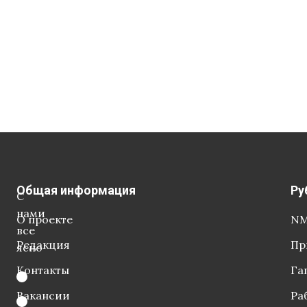
Общая информация
Ру
С
нами
О проекте
NM
все
Редакция
Пр
ясно
Контакты
Га
Вакансии
Ра