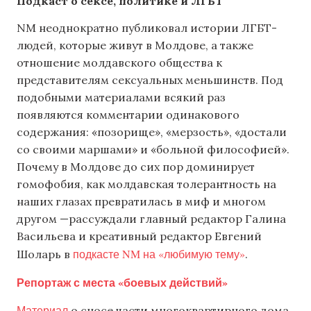
Подкаст о сексе, политике и ЛГБТ
NM неоднократно публиковал истории ЛГБТ-
людей, которые живут в Молдове, а также
отношение молдавского общества к
представителям сексуальных меньшинств. Под
подобными материалами всякий раз
появляются комментарии одинакового
содержания: «позорище», «мерзость», «достали
со своими маршами» и «больной философией».
Почему в Молдове до сих пор доминирует
гомофобия, как молдавская толерантность на
наших глазах превратилась в миф и многом
другом —рассуждали главный редактор Галина
Васильева и креативный редактор Евгений
подкасте NM на «любимую тему»
Шоларь в
.
Репортаж с места «боевых действий»
Материал
о сносе части многоквартирного дома