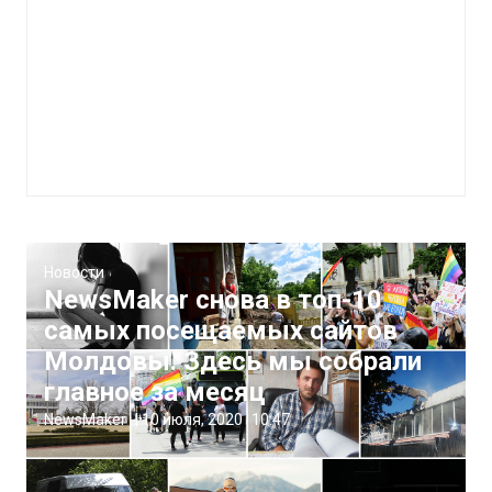
Новости
NewsMaker снова в топ-10
самых посещаемых сайтов
Молдовы. Здесь мы собрали
главное за месяц
NewsMaker
|
10 июля, 2020
10:47