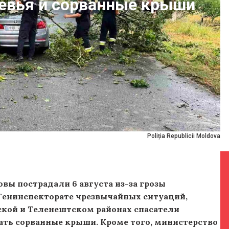
евья и сорванные крыши
Poliția Republicii Moldova
вы пострадали 6 августа из-за грозы
 Генинспекторате чрезвычайных ситуаций,
кой и Теленештском районах спасатели
ать сорванные крыши. Кроме того, министерство