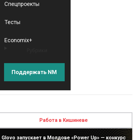
Спецпроекты
Тесты
Economix+
Рубрики
Поддержать NM
Работа в Кишиневе
Glovo запускает в Молдове «Power Up» — конкурс