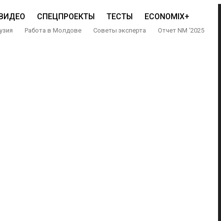
ВИДЕО
СПЕЦПРОЕКТЫ
ТЕСТЫ
ECONOMIX+
узия
Работа в Молдове
Советы эксперта
Отчет NM ‘2025