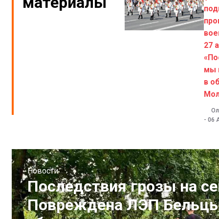
материалы
под
про
вое
27 
«По
мы 
в о
Мо
Ол
-
06 
Новости
Последствия грозы на с
Повреждена ЛЭП Бельцы-