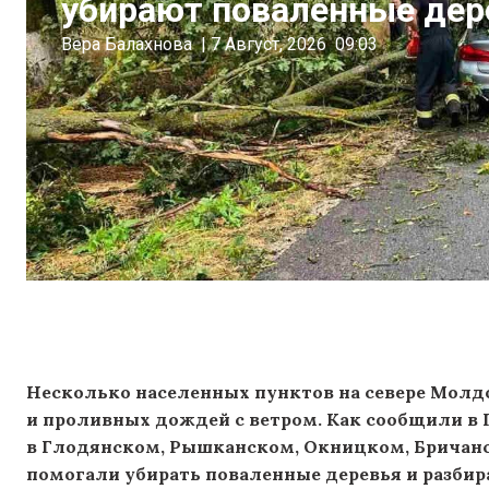
убирают поваленные дер
Вера Балахнова
|
7 Август, 2026
09:03
Несколько населенных пунктов на севере Молдо
и проливных дождей с ветром. Как сообщили в
в Глодянском, Рышканском, Окницком, Бричанс
помогали убирать поваленные деревья и разбир