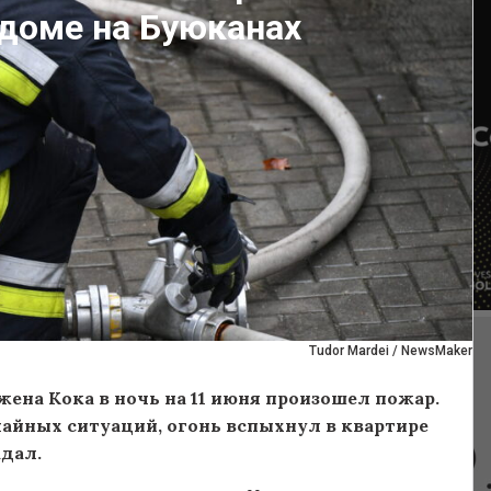
 доме на Буюканах
Tudor Mardei / NewsMaker
ена Кока в ночь на 11 июня произошел пожар.
айных ситуаций, огонь вспыхнул в квартире
адал.