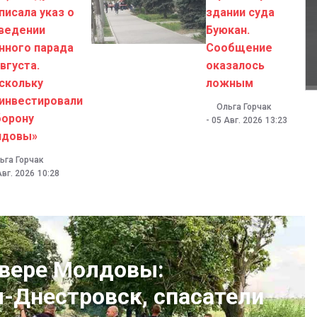
писала указ о
здании суда
ведении
Буюкан.
нного парада
Сообщение
августа.
оказалось
скольку
ложным
инвестировали
Ольга Горчак
борону
-
05 Авг. 2026
13:23
лдовы»
ьга Горчак
Авг. 2026
10:28
евере Молдовы:
Днестровск, спасатели