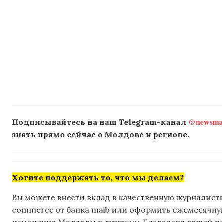
@newsmak
Подписывайтесь на наш Telegram-канал
знать прямо сейчас о Молдове и регионе.
Хотите поддержать то, что мы делаем?
Вы можете внести вклад в качественную журналисти
commerce от банка maib или оформить ежемесячную 
изменения Молдовы к лучшему. Благодаря вашей 