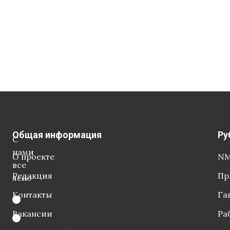
Общая информация
Ру
С
нами
О проекте
NM
все
Редакция
Пр
ясно
Контакты
Га
Вакансии
Ра