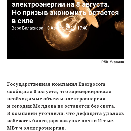
электроэнергии на 8 августа.
Но призыв экономить остается
в силе
Вера Балахнова
|
8 Август, 2026
17:40
РБК-Украина
Государственная компания Energocom
сообщила 8 августа, что зарезервировала
необходимые объемы электроэнергии
и сегодня Молдова не останется без света.
В компании уточнили, что дефицита удалось
избежать благодаря закупке почти 11 тыс.
МВт·ч электроэнергии.