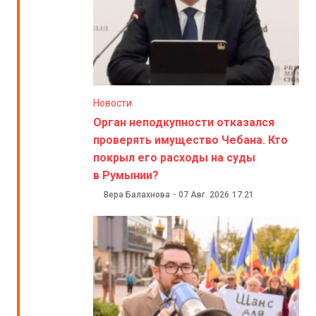
Новости
Орган неподкупности отказался
проверять имущество Чебана. Кто
покрыл его расходы на суды
в Румынии?
Вера Балахнова
-
07 Авг. 2026
17:21