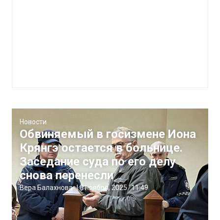
Новости
Обвиняемый в госизмене Иона
Крянгэ остается в больнице.
Заседание суда по его делу
снова перенесли
Вера Балахнова
|
6 ноября, 2025
11:49