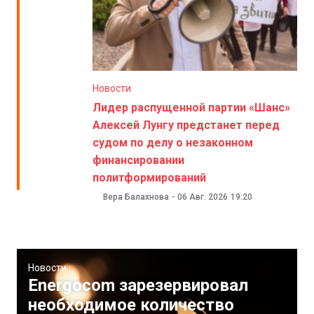
Новости
Лидер распущенной партии «Шанс»
Алексей Лунгу предстанет перед
судом по делу о незаконном
финансировании
политформирований
Вера Балахнова
-
06 Авг. 2026
19:20
Новости
Energocom зарезервировал
необходимое количество