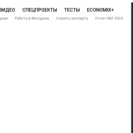
ВИДЕО
СПЕЦПРОЕКТЫ
ТЕСТЫ
ECONOMIX+
узия
Работа в Молдове
Советы эксперта
Отчет NM ‘2025