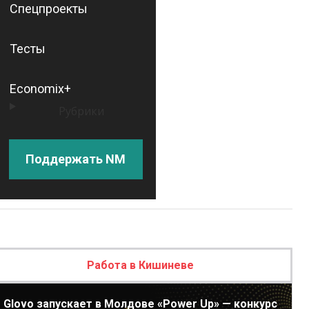
Спецпроекты
Тесты
Economix+
Рубрики
Поддержать NM
Работа в Кишиневе
Glovo запускает в Молдове «Power Up» — конкурс