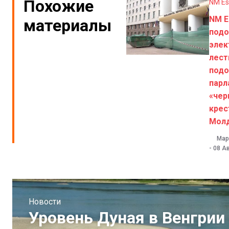
Похожие
NM Es
NM E
материалы
под
элек
лест
подо
парл
«чер
крес
Мол
Мар
-
08 Ав
Новости
Уровень Дуная в Венгрии 