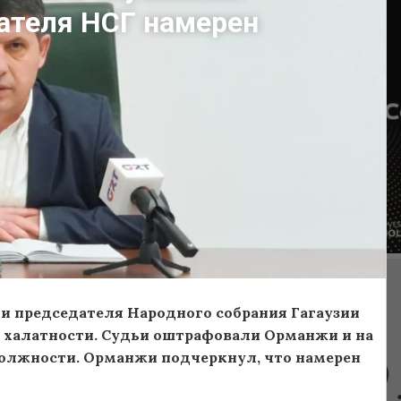
дателя НСГ намерен
и председателя Народного собрания Гагаузии
 халатности. Судьи оштрафовали Орманжи и на
должности. Орманжи подчеркнул, что намерен