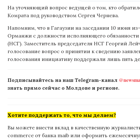
На уточняющий вопрос ведущей о том, кто обратилс
Комрата под руководством Сергея Чернева.
Напомним, что в Гагаузии на заседании 10 июня из
Орманжи с должности исполняющего обязанности 
(НСГ). Заместитель председателя НСГ Георгий Лейч
голосование вопрос о принятии к сведению заявлен
голосования инициативу поддержали лишь пять деп
@newsmak
Подписывайтесь на наш Telegram-канал
знать прямо сейчас о Молдове и регионе.
Хотите поддержать то, что мы делаем?
Вы можете внести вклад в качественную журналисти
commerce от банка maib или оформить ежемесячную 