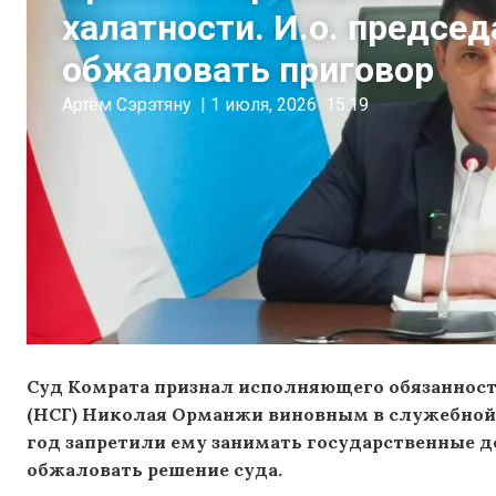
халатности. И.о. предсе
обжаловать приговор
Артём Сэрэтяну
|
1 июля, 2026
15:19
Суд Комрата признал исполняющего обязанност
(НСГ) Николая Орманжи виновным в служебной
год запретили ему занимать государственные 
обжаловать решение суда.