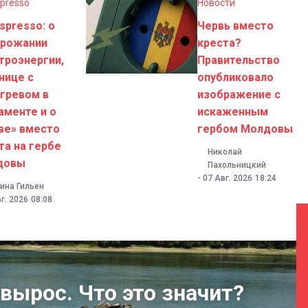
presso
Новости
spresso: о
Червь вместо
орожании
креста?
троэнергии,
Правительство
нице с
опубликовало
гревом в
изображение с
аменте и о
искаженным
ве» вместо
гербом Молдовы
та на гербе
Николай
довы
Пахольницкий
-
07 Авг. 2026
18:24
ина Гильен
г. 2026
08:08
вырос. Что это значит?