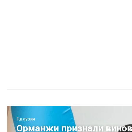
Гагаузия
Орманжи признали вино