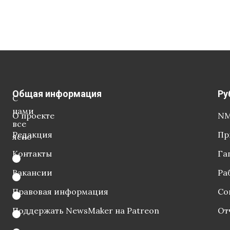
Общая информация
Ру
С
нами
О проекте
NM
все
Редакция
Пр
ясно
Контакты
Га
Вакансии
Ра
Правовая информация
Со
Поддержать NewsMaker на Patreon
От