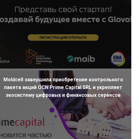
Moldcell завершила приобретение контрольного
пакета акций OCN Prime Capital SRL и укрепляет
экосистему цифровых и финансовых сервисов