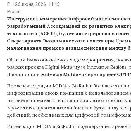
P.
|
26 июня, 2026
11:45
Promo
Инструмент измерения цифровой интенсивност
разработанный Ассоциацией по развитию элек
технологий (ACETI), будет интегрирован в плат
Секретариата Экономического совета при Прем
налаживания прямого взаимодействия между б
Об этом было объявлено в ходе мероприятия, посв
рамках проекта
Digital Maturity in Innovative Regions
,
Швейцарии и
Helvetas Moldova
через проект
OPTI
После интеграции MIDIA в BizRadar большее числ
цифровизации своих компаний с использованием 
им легче определять как свои сильные стороны, т
Кроме того, представители бизнеса будут получат
действий, необходимых для цифровой трансформа
Интеграция MIDIA в BizRadar подтверждает зрелос