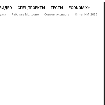
ВИДЕО
СПЕЦПРОЕКТЫ
ТЕСТЫ
ECONOMIX+
узия
Работа в Молдове
Советы эксперта
Отчет NM ‘2025