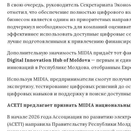
В свою очередь, руководитель Секретариата Экон
отметил, что обеспечение полностью цифрового в
бизнесом является одним из приоритетных направл
подчеркнул необходимость для компаний оцениват
эффективнее использовать доступные цифровые се
лучше подготовленными к привлечению финансиро
Дополнительную значимость MIDIA придаёт тот фак
Digital Innovation Hub of Moldova
— первым и еди
инноваций в Республике Молдова, отобранным Евро
Используя MIDIA, предприниматели смогут получит
экспертизу, тестирование цифровых решений до о
цифровых навыков и поддержку в поиске доступны
ACETI предлагает признать MIDIA национальн
В начале 2026 года Ассоциация по развитию элек
(ACETI) направила Правительству Республики Молд