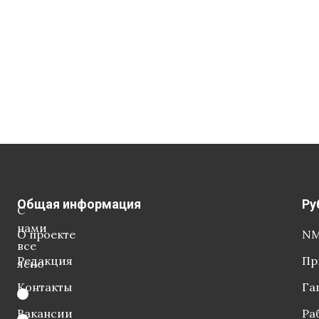
Общая информация
Ру
С
нами
О проекте
NM
все
Редакция
Пр
ясно
Контакты
Га
Вакансии
Ра