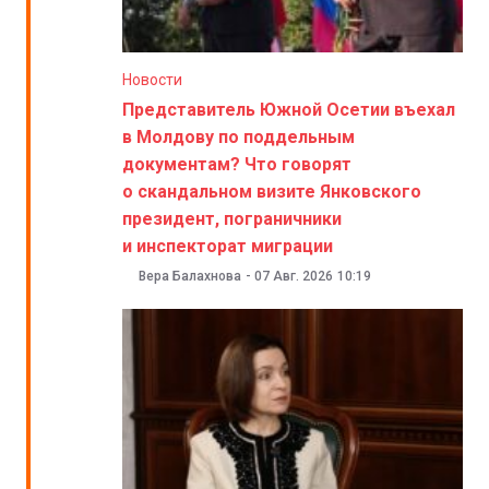
Новости
Представитель Южной Осетии въехал
в Молдову по поддельным
документам? Что говорят
о скандальном визите Янковского
президент, пограничники
и инспекторат миграции
Вера Балахнова
-
07 Авг. 2026
10:19