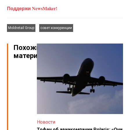
Поддержи NewsMaker!
,
Moldretail Group
совет конкуренции
Похожие
материалы
Новости
Тофан об авиакомпании Polaris: «Они