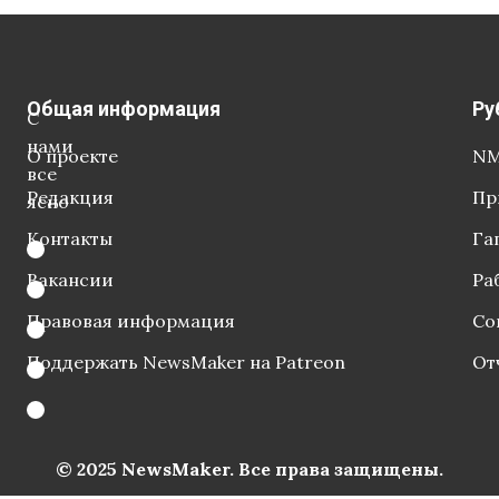
Общая информация
Ру
С
нами
О проекте
NM
все
Редакция
Пр
ясно
Контакты
Га
Вакансии
Ра
Правовая информация
Со
Поддержать NewsMaker на Patreon
От
© 2025 NewsMaker. Все права защищены.