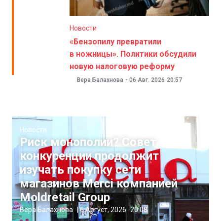
Новости
«Бензопилу превратили
в ножницы». Политики обсудили
новую налоговую реформу
Вера Балахнова
-
06 Авг. 2026
20:57
Новости
Риск монополии? Совет
конкуренции продолжит
изучать покупку сети
магазинов Merci компанией
Moldretail Group
Вера Балахнова
|
6 Август, 2026
20:08