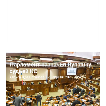
Политика
Парламент назначил Лупашку
судьей КС
Александра Батанова
|
23 апреля, 2021
14:47