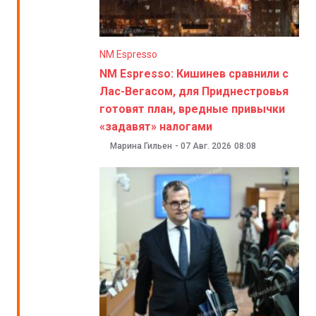
NM Espresso
NM Espresso: Кишинев сравнили с
Лас-Вегасом, для Приднестровья
готовят план, вредные привычки
«задавят» налогами
Марина Гильен
-
07 Авг. 2026
08:08