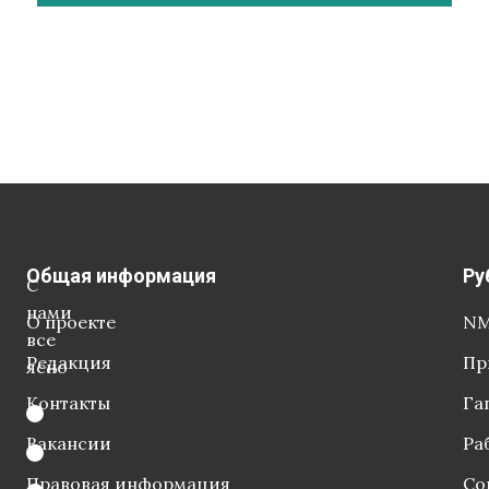
Общая информация
Ру
С
нами
О проекте
NM
все
Редакция
Пр
ясно
Контакты
Га
Вакансии
Ра
Правовая информация
Со