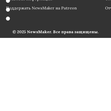
Поддержать NewsMaker на Patreon
От
© 2025 NewsMaker. Все права защищены.