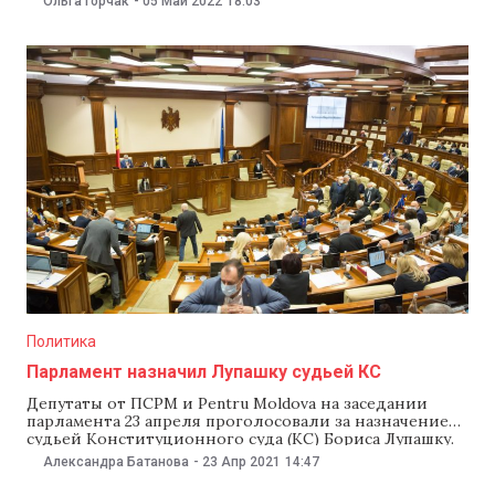
Ольга Горчак
-
05 Май 2022
18:03
ушел на фронт в 20 лет и сражался вместе со своими
товарищами до конца войны, сообщила пресс-служба
администрации президента. «Я навестила его, чтобы
поблагодарить за
Политика
Парламент назначил Лупашку судьей КС
Депутаты от ПСРМ и Pentru Moldova на заседании
парламента 23 апреля проголосовали за назначение
судьей Конституционного суда (КС) Бориса Лупашку.
Это произошло, после того как депутаты тем же
Александра Батанова
-
23 Апр 2021
14:47
составом проголосовали за отмену указа о назначении
Домники Маноле судьей Конституционного суда.