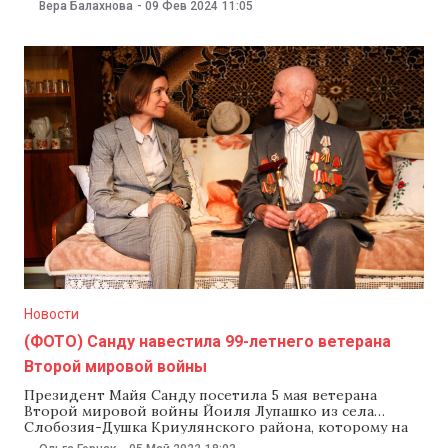
личным причинам, потому что переезжает за границу.
Вера Балахнова
-
09 Фев 2024
11:05
Заявление Лупашко должна рассмотреть
парламентская юридическая комиссия по
назначениям и иммунитету, чтобы представить
решение на пленарном заседании парламента.
Отметим, что осенью 2021 года
Новости
(ФОТО) Санду навестила 99-летнего ветерана
Второй мировой войны
Президент Майя Санду посетила 5 мая ветерана
Второй мировой войны Йоиля Лупашко из села
Слобозия-Душка Криулянского района, которому на
следующей неделе исполнится 100 лет. Лупашко