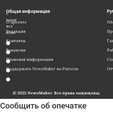
Общая информация
Ру
С
нами
О проекте
NM
все
Редакция
Пр
ясно
Контакты
Га
Вакансии
Ра
Правовая информация
Со
Поддержать NewsMaker на Patreon
От
© 2025 NewsMaker. Все права защищены.
Сообщить об опечатке