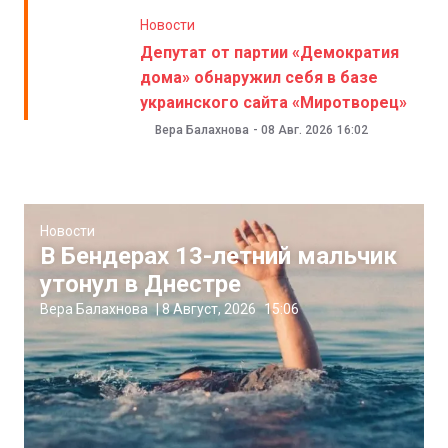
Новости
Депутат от партии «Демократия
дома» обнаружил себя в базе
украинского сайта «Миротворец»
Вера Балахнова
-
08 Авг. 2026
16:02
Новости
В Бендерах 13-летний мальчик
утонул в Днестре
Вера Балахнова
|
8 Август, 2026
15:06