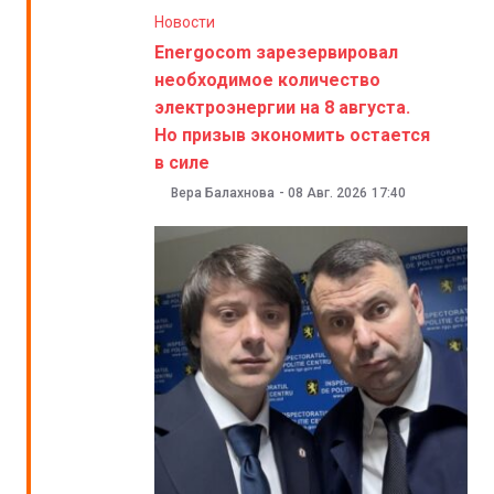
Новости
Energocom зарезервировал
необходимое количество
электроэнергии на 8 августа.
Но призыв экономить остается
в силе
Вера Балахнова
-
08 Авг. 2026
17:40