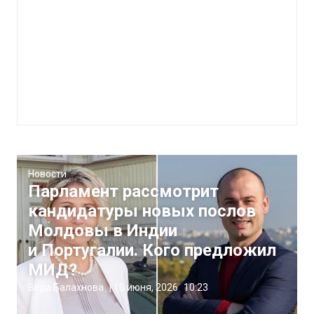
Новости
Парламент рассмотрит
кандидатуры новых послов
Молдовы в Индии
и Португалии. Кого предложил
МИД?
Вера Балахнова
|
10 июня, 2026
10:23