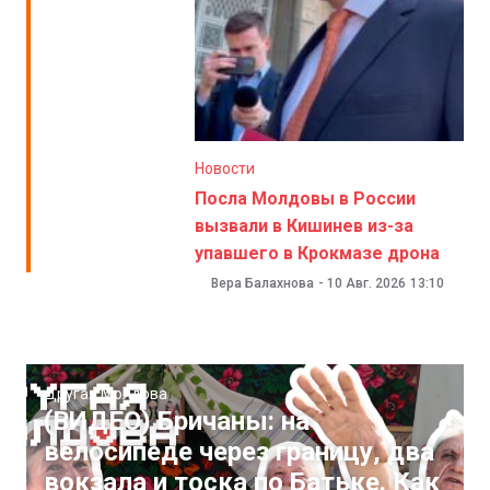
Новости
Посла Молдовы в России
вызвали в Кишинев из-за
упавшего в Крокмазе дрона
Вера Балахнова
-
10 Авг. 2026
13:10
Другая Молдова
(ВИДЕО) Бричаны: на
велосипеде через границу, два
вокзала и тоска по Батьке. Как