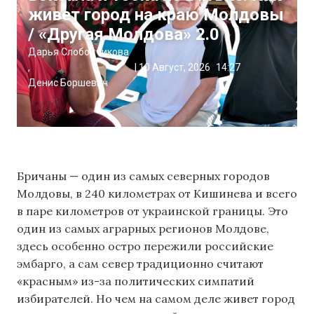
живет город на краю Молдовы
/ «Другая Молдова» 2.0
Дарья Слободчикова
,
|
10 Август, 2026
14:27
Денис Боршевич
Бричаны — один из самых северных городов
Молдовы, в 240 километрах от Кишинева и всего
в паре километров от украинской границы. Это
один из самых аграрных регионов Молдове,
здесь особенно остро пережили российские
эмбарго, а сам север традиционно считают
«красным» из-за политических симпатий
избирателей. Но чем на самом деле живет город