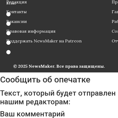
Редакция
Пр
ясно
Контакты
Га
Вакансии
Ра
Правовая информация
Со
Поддержать NewsMaker на Patreon
От
© 2025 NewsMaker. Все права защищены.
Сообщить об опечатке
Текст, который будет отправлен
нашим редакторам:
Ваш комментарий