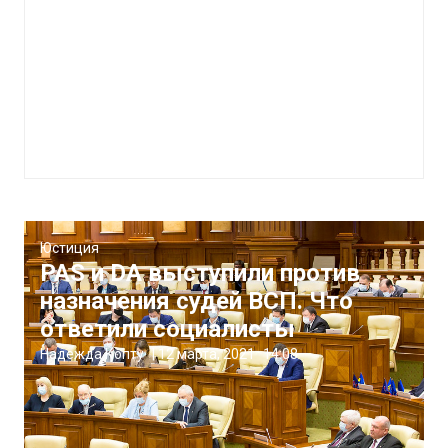
Юстиция
PAS и DA выступили против
назначения судей ВСП. Что
ответили социалисты
Надежда Копту
|
12 марта, 2021
14:08