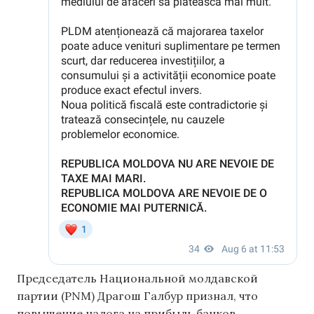
Председатель Национальной молдавской
партии (PNM) Драгош Галбур признал, что
повышение налога на прибыль банков