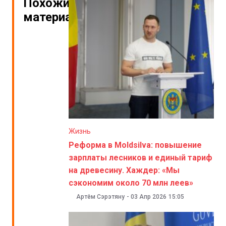
Похожие
материалы
Жизнь
Реформа в Moldsilva: повышение
зарплаты лесников и единый тариф
на древесину. Хаждер: «Мы
сэкономим около 70 млн леев»
Артём Сэрэтяну
-
03 Апр 2026
15:05