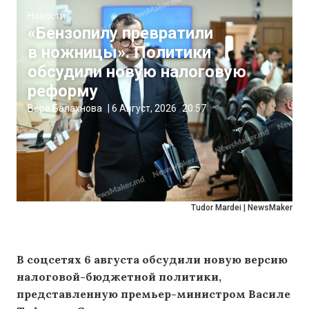
Новости
«Бензопилу превратили
в ножницы». Политики
обсудили новую налоговую
реформу
Вера Балахнова
|
6 Август, 2026
20:57
Tudor Mardei | NewsMaker
В соцсетях 6 августа обсудили новую версию
налоговой-бюджетной политики,
представленную премьер-министром Василе