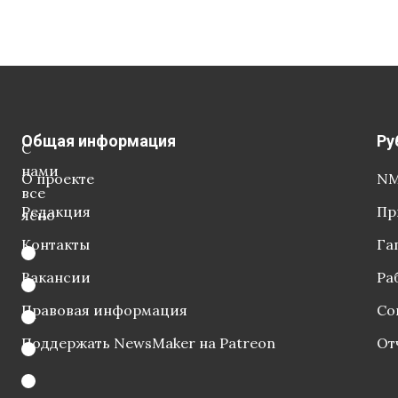
Общая информация
Ру
С
нами
О проекте
NM
все
Редакция
Пр
ясно
Контакты
Га
Вакансии
Ра
Правовая информация
Со
Поддержать NewsMaker на Patreon
От