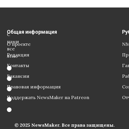
Общая информация
Ру
С
нами
О проекте
NM
все
Редакция
Пр
ясно
Контакты
Га
Вакансии
Ра
Правовая информация
Со
Поддержать NewsMaker на Patreon
От
© 2025 NewsMaker. Все права защищены.