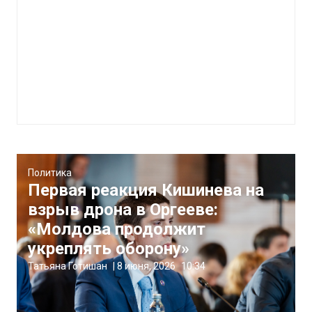
Политика
Первая реакция Кишинева на
взрыв дрона в Оргееве:
«Молдова продолжит
укреплять оборону»
Татьяна Готишан
|
8 июня, 2026
10:34