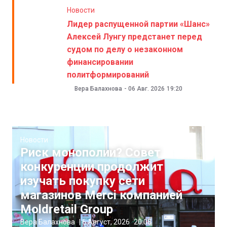
Новости
Лидер распущенной партии «Шанс»
Алексей Лунгу предстанет перед
судом по делу о незаконном
финансировании
политформирований
Вера Балахнова
-
06 Авг. 2026
19:20
Новости
Риск монополии? Совет
конкуренции продолжит
изучать покупку сети
магазинов Merci компанией
Moldretail Group
Вера Балахнова
|
6 Август, 2026
20:08