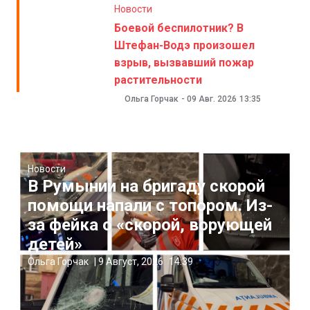
Новости
Боевой беспилотник? В
Штефан-Водэ произошел
взрыв, вызвавший пожар
растительности
Ольга Горчак
-
09 Авг. 2026
13:35
Новости
В Румынии на бригаду скорой
помощи напали с топором. Из-
за фейка о «скорой, ворующей
детей»
Ольга Горчак
|
9 Август, 2026
14:39