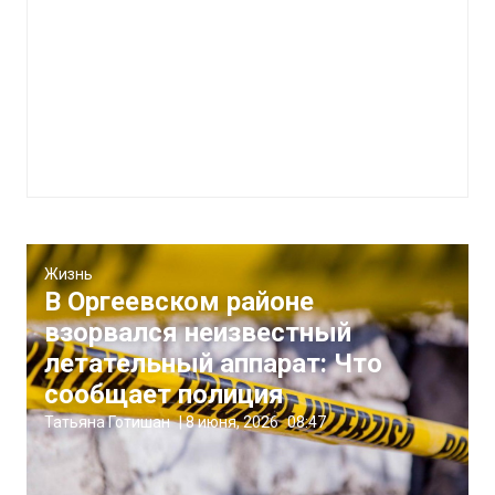
Жизнь
В Оргеевском районе
взорвался неизвестный
летательный аппарат: Что
сообщает полиция
Татьяна Готишан
|
8 июня, 2026
08:47