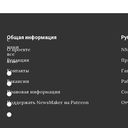
Общая информация
Ру
С
нами
О проекте
NM
все
Редакция
Пр
ясно
Контакты
Га
Вакансии
Ра
Правовая информация
Со
Поддержать NewsMaker на Patreon
От