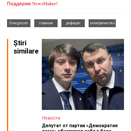
Поддержи NewsMaker!
,
,
,
Energocom
главная
дефицит
электричество
Știri
similare
Новости
Депутат от партии «Демократия