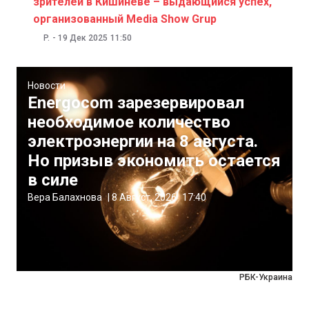
зрителей в Кишинёве – выдающийся успех,
организованный Media Show Grup
P.
-
19 Дек 2025
11:50
Новости
Energocom зарезервировал
необходимое количество
электроэнергии на 8 августа.
Но призыв экономить остается
в силе
Вера Балахнова
|
8 Август, 2026
17:40
РБК-Украина