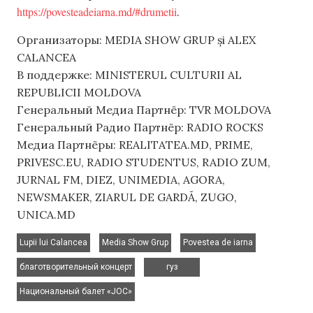
https://povesteadeiarna.md/#drumetii
.
Организаторы: MEDIA SHOW GRUP și ALEX
CALANCEA
В поддержке: MINISTERUL CULTURII AL
REPUBLICII MOLDOVA
Генеральный Медиа Партнёр: TVR MOLDOVA
Генеральный Радио Партнёр: RADIO ROCKS
Медиа Партнёры: REALITATEA.MD, PRIME,
PRIVESC.EU, RADIO STUDENTUS, RADIO ZUM,
JURNAL FM, DIEZ, UNIMEDIA, AGORA,
NEWSMAKER, ZIARUL DE GARDĂ, ZUGO,
UNICA.MD
,
,
,
Lupii lui Calancea
Media Show Grup
Povestea de iarna
,
,
благотворительный концерт
гуз
Национальный балет «JOC»