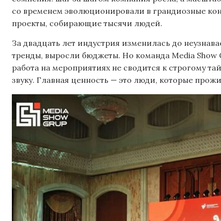
со временем эволюционировали в грандиозные кон
проекты, собирающие тысячи людей.
За двадцать лет индустрия изменилась до неузнав
тренды, выросли бюджеты. Но команда Media Show G
работа на мероприятиях не сводится к строгому т
звуку. Главная ценность — это люди, которые про