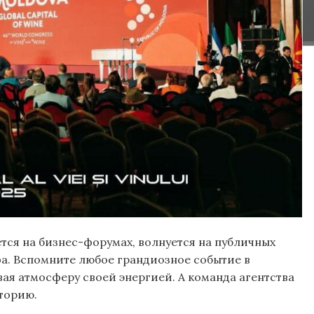
ается на бизнес-форумах, волнуется на публичных
а. Вспомните любое грандиозное событие в
вая атмосферу своей энергией. А команда агентства
сторию.