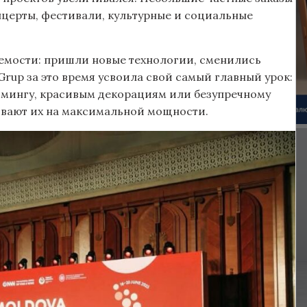
церты, фестивали, культурные и социальные
аемости: пришли новые технологии, сменились
rup за это время усвоила свой самый главный урок:
аймингу, красивым декорациям или безупречному
живают их на максимальной мощности.