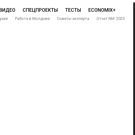
ВИДЕО
СПЕЦПРОЕКТЫ
ТЕСТЫ
ECONOMIX+
узия
Работа в Молдове
Советы эксперта
Отчет NM ‘2025