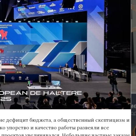
не дефицит бюджета, а общественный скептицизм и
о упорство и качество работы развеяли все
б проектов увеличивался. Небольшие частные заказы