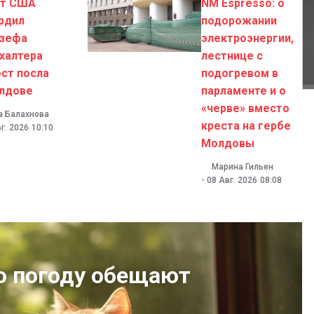
ат США
NM Espresso: о
рдил
подорожании
зефа
электроэнергии,
халтера
лестнице с
ост посла
подогревом в
лдове
парламенте и о
«черве» вместо
а Балахнова
креста на гербе
г. 2026
10:10
Молдовы
Марина Гильен
-
08 Авг. 2026
08:08
ю погоду обещают