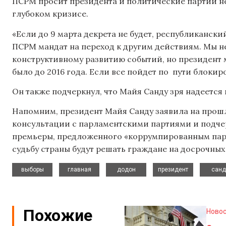
ПСРМ просит президента и политические партии не 
глубоком кризисе.
«Если до 9 марта декрета не будет, республиканск
ПСРМ мандат на переход к другим действиям. Мы не
конструктивному развитию событий, но президент м
было до 2016 года. Если все пойдет по
пути блокиро
Он также подчеркнул, что Майя Санду зря надеется
Напомним, президент Майя Санду заявила на прошл
консультации с парламентскими партиями и подчерк
премьеры, предложенного «коррумпированным парл
судьбу страны будут решать граждане на досрочных
,
,
,
,
выборы
главная
додон
президент
санд
Похожие
Ново