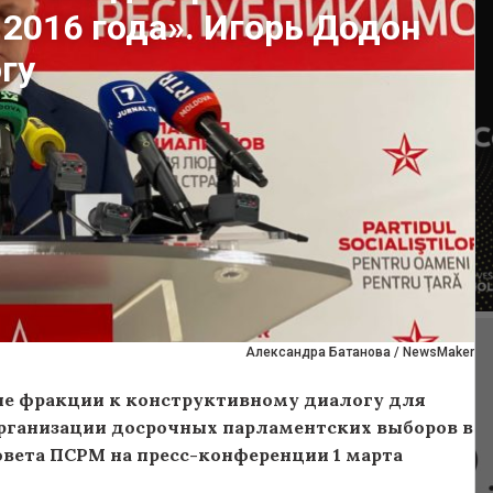
 2016 года». Игорь Додон
гу
Александра Батанова / NewsMaker
ие фракции к конструктивному диалогу для
рганизации досрочных парламентских выборов в
овета ПСРМ на пресс-конференции 1 марта