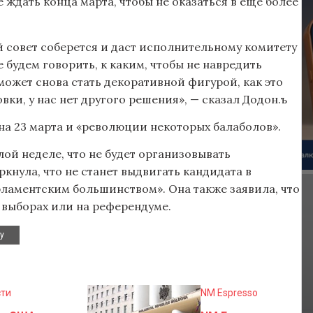
ждать конца марта, чтобы не оказаться в еще более
ий совет соберется и даст исполнительному комитету
 будем говорить, к каким, чтобы не навредить
ожет снова стать декоративной фигурой, как это
вки, у нас нет другого решения», — сказал Додон.ъ
 на 23 марта и «революции некоторых балаболов».
ой неделе, что не будет организовывать
нула, что не станет выдвигать кандидата в
аментским большинством». Она также заявила, что
 выборах или на референдуме.
у
сти
NM Espresso