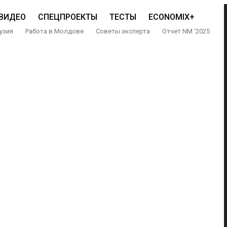
ВИДЕО
СПЕЦПРОЕКТЫ
ТЕСТЫ
ECONOMIX+
узия
Работа в Молдове
Советы эксперта
Отчет NM ‘2025