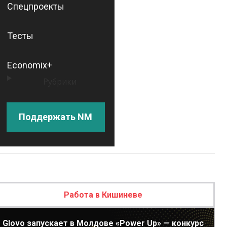
Спецпроекты
Тесты
Economix+
Рубрики
Поддержать NM
Работа в Кишиневе
Glovo запускает в Молдове «Power Up» — конкурс