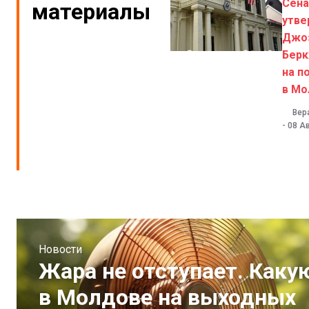
Сен
материалы
утве
Джо
Берк
на п
в Мо
Вер
-
08 Ав
Новости
Жара не отступает. Каку
в Молдове на выходных