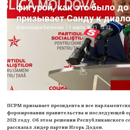
фигурой, как это было до
призывает Санду к диало
Александра Батанова
|
1 марта, 2021
12:32
ПСРМ призывает президента и все парламентск
формирования правительства и последующей о
2021 году. Об этом решении Республиканского с
рассказал лидер партии Игорь Додон.