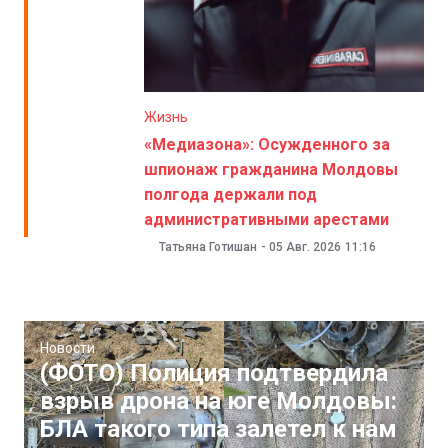
Жизнь
«Медиазона»: Осужденного за
шпионаж гражданина Молдовы
полгода держали под
административными арестами
Татьяна Готишан
-
05 Авг. 2026
11:16
Новости
(ФОТО) Полиция подтвердила
взрыв дрона на юге Молдовы:
БЛА такого типа залетел к нам