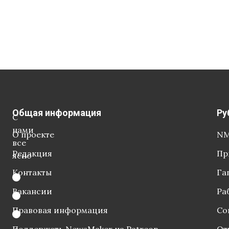
Общая информация
Ру
С
нами
О проекте
NM
все
Редакция
Пр
ясно
Контакты
Га
Вакансии
Ра
Правовая информация
Со
Поддержать NewsMaker на Patreon
От