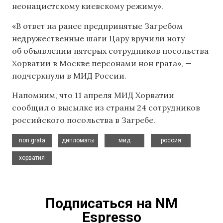
неонацистскому киевскому режиму».
«В ответ на ранее предпринятые Загребом
недружественные шаги Цару вручили ноту
об объявлении пятерых сотрудников посольства
Хорватии в Москве персонами нон грата», —
подчеркнули в МИД России.
Напомним, что 11 апреля МИД Хорватии
сообщил о высылке из страны 24 сотрудников
российского посольства в Загребе.
,
,
,
,
non grata
дипломаты
мид
россия
хорватия
Подписаться на NM
Espresso