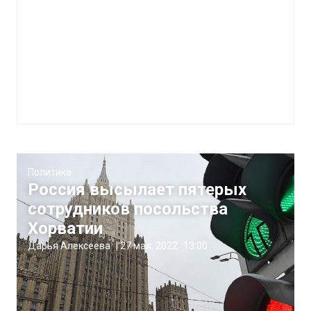
Политика
Россия высылает пятерых
сотрудников посольства
Хорватии
Дарья Алексеева
|
27 мая, 2022
13:00