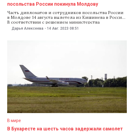
посольства России покинула Молдову
Часть дипломатов и сотрудников посольства России
в Молдове 14 августа вылетела из Кишинева в Россию.
В соответствии с решением министерства
иностранных дел и европейской интеграции
Дарья Алексеева
-
14 Авг. 2023
08:51
(МИДЕИ), российское диппредставительство в
молдавской столице покинули 22 дипломата и 23
представителя технического персонала вместе с
семьями. Самолет, на котором российских
дипломатов должны были доставить
В мире
В Бухаресте на шесть часов задержали самолет