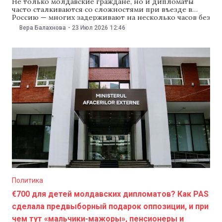
Не только молдавские граждане, но и дипломаты
часто сталкиваются со сложностями при въезде в
Россию — многих задерживают на несколько часов без
внятных причин. Это заявил 22 июля в эфире
Вера Балахнова
-
23 Июл 2026
12:46
передачи Punctul pe Azi на TVR Moldova министр
иностранных дел Михай Попшой. Чиновник признал,
что отношения между Молдовой и Россией
Политика
€700 для детей молдавских дипломатов? Как PAS
сделала предвыборный подарок оппозиции, и при
чем тут «мальчики-мажоры», пенсионеры и