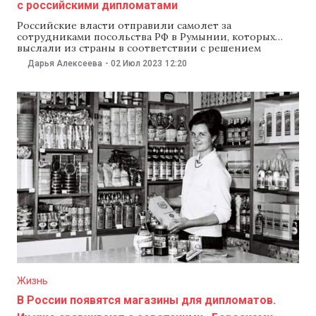
с российскими дипломатами
Российские власти отправили самолет за
сотрудниками посольства РФ в Румынии, которых
выслали из страны в соответствии с решением
румынских властей сократить на 40 человек штат
Дарья Алексеева
-
02 Июл 2023
12:20
российской дипмиссии. Как сообщают румынские
СМИ ,1 июля самолет ИЛ-96 должен был вылететь из
Бухареста в Москву, но его задержали на шесть часов
из-за дополнительной
Жизнь
В России появятся магазины для дипломатов.