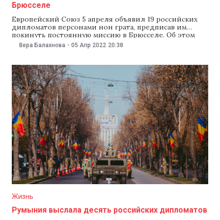
Брюсселе
Европейский Союз 5 апреля объявил 19 российских
дипломатов персонами нон грата, предписав им
покинуть постоянную миссию в Брюсселе. Об этом
Европейская служба внешних связей уже сообщила
Вера Балахнова
-
05 Апр 2022
20:38
постоянному представителю РФ при Евросоюзе
Владимиру Чижову. В Европейской службе отметили,
что требуют высылки дипломатов за «деятельность,
противоречащую их дипломатическому статусу». В
ответ Чижов
Жизнь
Румыния выслала десять российских дипломатов