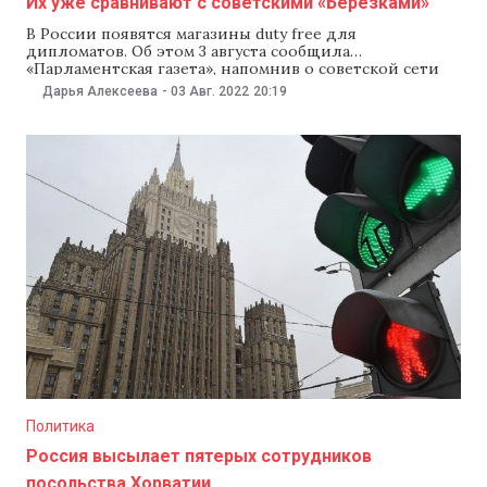
Их уже сравнивают с советскими «Березками»
В России появятся магазины duty free для
дипломатов. Об этом 3 августа сообщила
«Парламентская газета», напомнив о советской сети
магазинов «Березка», где товары могли покупать
Дарья Алексеева
-
03 Авг. 2022
20:19
только иностранцы. По информации издания,
правительство РФ приняло постановление об
открытии в Москве и Петербурге магазинов
беспошлинной торговли, которые будут обслуживать
дипломатов, консулов и их
Политика
Россия высылает пятерых сотрудников
посольства Хорватии