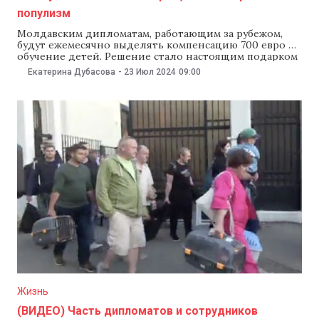
популизм
Молдавским дипломатам, работающим за рубежом,
будут ежемесячно выделять компенсацию 700 евро на
обучение детей. Решение стало настоящим подарком
для оппозиции. Там детей дипломатов уже назвали
Екатерина Дубасова
-
23 Июл 2024
09:00
«паразитарным классом» и «мальчиками-мажорами»,
которых «взращивает» PAS, вместо того, чтобы
накормить пенсионеров. NM разбирался, являются ли
такие компенсации чем-то особенным, какую нагрузку
понесет бюджет, и
Жизнь
(ВИДЕО) Часть дипломатов и сотрудников