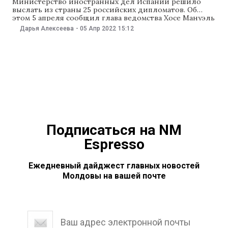
Министерство иностранных дел Испании решило
выслать из страны 25 российских дипломатов. Об
этом 5 апреля сообщил глава ведомства Хосе Мануэль
Альбарес, передает Reuters. О планах испанских
Дарья Алексеева
-
05 Апр 2022
15:12
властей Альбарес рассказал СМИ после заседания
совета министров. По словам главы МИД, сейчас
ведомство составляет список и в результате тех, кого
вышлют, может быть
Подписаться на NM
Espresso
Ежедневный дайджест главных новостей
Молдовы на вашей почте