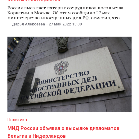
Россия высылает пятерых сотрудников посольства
Хорватии в Москве. Об этом сообщило 27 мая
министерство иностранных дел РФ, отметив, что
решение связано с «недружественным сокращением
Дарья Алексеева
-
27 Май 2022
13:00
состава российского посольства в Загребе». В
ведомстве отметили, что вызвали посла Ховатии в
России Томислава Цара, которому «был выражен
решительный протест в связи с безосновательными
попытками
Политика
МИД России объявил о высылке дипломатов
Бельгии и Нидерландов