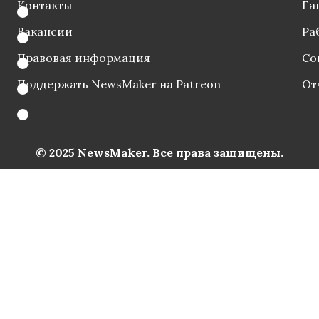
Контакты
Га
Вакансии
Ра
Правовая информация
Со
Поддержать NewsMaker на Patreon
От
© 2025 NewsMaker. Все права защищены.