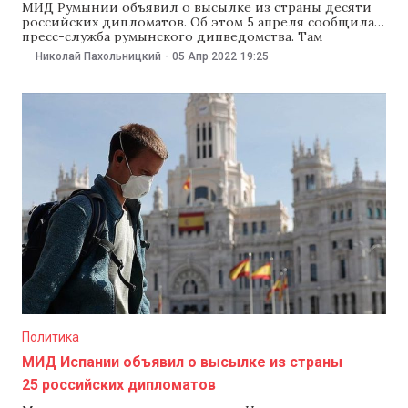
МИД Румынии объявил о высылке из страны десяти
российских дипломатов. Об этом 5 апреля сообщила
пресс-служба румынского дипведомства. Там
добавили, что причина в том, что их деятельность
Николай Пахольницкий
-
05 Апр 2022
19:25
противоречит Венской конвенции о
дипломатических сношениях 1961 года. В румынском
МИД добавили, что осуждают преступления,
совершенные в Буче и других частях Украины,
«ответственность
Политика
МИД Испании объявил о высылке из страны
25 российских дипломатов