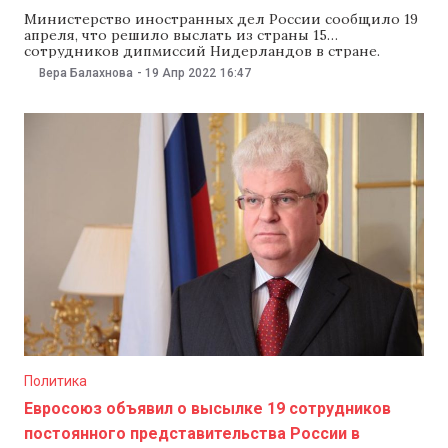
Министерство иностранных дел России сообщило 19
апреля, что решило выслать из страны 15
сотрудников дипмиссий Нидерландов в стране.
Также в ведомстве объявили о высылке бельгийских
Вера Балахнова
-
19 Апр 2022
16:47
дипломатов, число которых не назвали. В МИД
России рассказали, что вызвали посла Бельгии Марка
Михильсена, посла Нидерландов Хиллеса Арно
Бесхоора Плуха и посла Люксембурга Жоржа
Политика
Евросоюз объявил о высылке 19 сотрудников
постоянного представительства России в