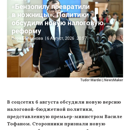
«Бензопилу превратили
в ножницы». Политики
обсудили новую налоговую
реформу
Вера Балахнова
|
6 Август, 2026
20:57
Tudor Mardei | NewsMaker
В соцсетях 6 августа обсудили новую версию
налоговой-бюджетной политики,
представленную премьер-министром Василе
Тофаном. Сторонники признали новую