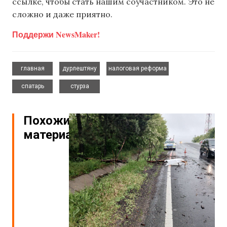
ссылке, чтобы стать нашим соучастником. Это не
сложно и даже приятно.
Поддержи NewsMaker!
,
,
,
главная
дурлештяну
налоговая реформа
,
спатарь
стурза
Похожие
материалы