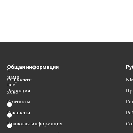
Общая информация
Ру
С
нами
О проекте
NM
все
Редакция
Пр
ясно
Контакты
Га
Вакансии
Ра
Правовая информация
Со