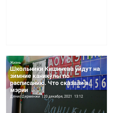
Жизнь
Школьники Кишинева уйдут на
зимние каникулы по
расписанию. Что сказали в
мэрии
Денис Дерменжи
|
20 декабря, 2021
13:12