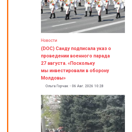
Новости
(DOC) Санду подписала указ о
проведении военного парада
27 августа. «Поскольку
мы инвестировали в оборону
Молдовы»
Ольга Горчак
-
06 Авг. 2026
10:28