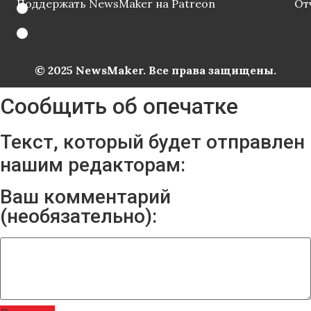
Поддержать NewsMaker на Patreon
От
© 2025 NewsMaker. Все права защищены.
Сообщить об опечатке
Текст, который будет отправлен
нашим редакторам:
Ваш комментарий
(необязательно):