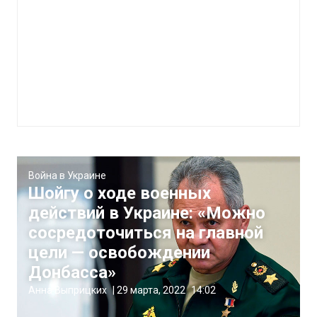
Война в Украине
Шойгу о ходе военных
действий в Украине: «Можно
сосредоточиться на главной
цели — освобождении
Донбасса»
Анна Выприцких
|
29 марта, 2022
14:02