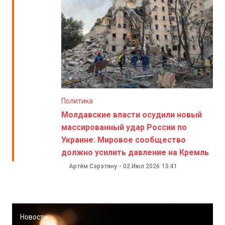
Политика
Молдавские власти осудили новый
массированный удар России по
Украине: Мировое сообщество
должно усилить давление на Кремль
Артём Сэрэтяну
-
02 Июл 2026
15:41
Новости