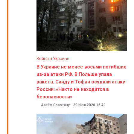
Война в Украине
В Украине не менее восьми погибших
из-за атаки РФ. В Польше упала
ракета. Санду и Тофан осудили атаку
России: «Никто не находится в
безопасности»
Артём Сэрэтяну
-
30 Июл 2026
16:49