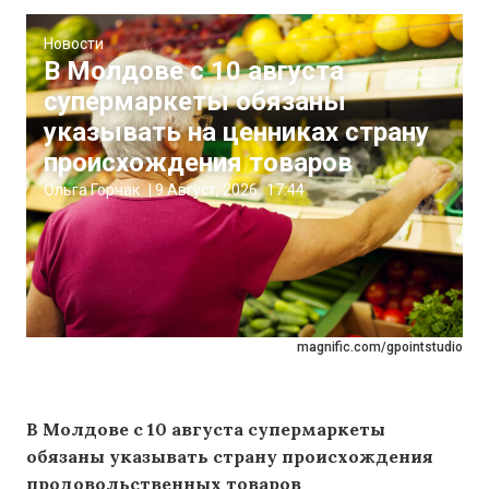
Новости
В Молдове с 10 августа
супермаркеты обязаны
указывать на ценниках страну
происхождения товаров
Ольга Горчак
|
9 Август, 2026
17:44
magnific.com/gpointstudio
В Молдове с 10 августа супермаркеты
обязаны указывать страну происхождения
продовольственных товаров