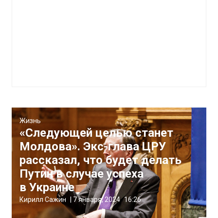
Жизнь
«Следующей целью станет
Молдова». Экс-глава ЦРУ
рассказал, что будет делать
Путин в случае успеха
в Украине
Кирилл Сажин
|
7 января, 2024
16:26