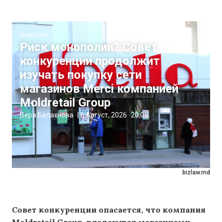
Новости
Риск монополии? Совет
конкуренции продолжит
изучать покупку сети
магазинов Merci компанией
Moldretail Group
Вера Балахнова
|
6 Август, 2026
20:08
bizlaw.md
Совет конкуренции опасается, что компания
Moldretail Group, владеющая магазинами