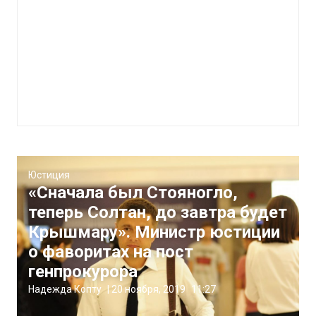
Юстиция
«Сначала был Стояногло,
теперь Солтан, до завтра будет
Крышмару». Министр юстиции
о фаворитах на пост
генпрокурора
Надежда Копту
|
20 ноября, 2019
11:27