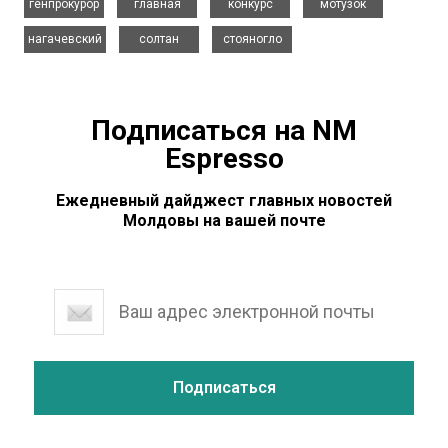
генпрокурор
главная
конкурс
мотузок
,
,
нагачевский
солтан
стояногло
Подписаться на NM
Espresso
Ежедневный дайджест главных новостей
Молдовы на вашей почте