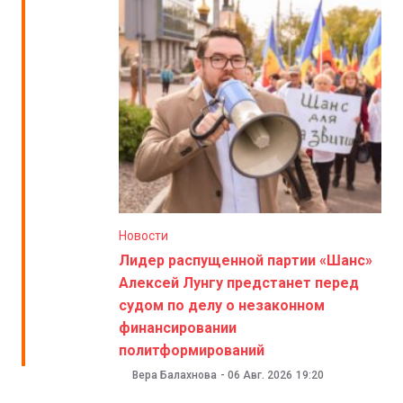
Новости
Лидер распущенной партии «Шанс»
Алексей Лунгу предстанет перед
судом по делу о незаконном
финансировании
политформирований
Вера Балахнова
-
06 Авг. 2026
19:20