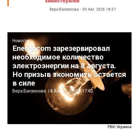
химиотерапии
Вера Балахнова
-
03 Авг. 2026
18:27
Новости
Energocom зарезервировал
необходимое количество
электроэнергии на 8 августа.
Но призыв экономить остается
в силе
Вера Балахнова
|
8 Август, 2026
17:40
РБК-Украина