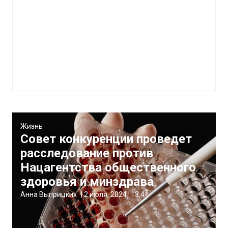
Жизнь
Совет конкуренции проведет
расследование против
Нацагентства общественного
здоровья и минздрава
Анна Выприцких
|
2 июля, 2024
13:41