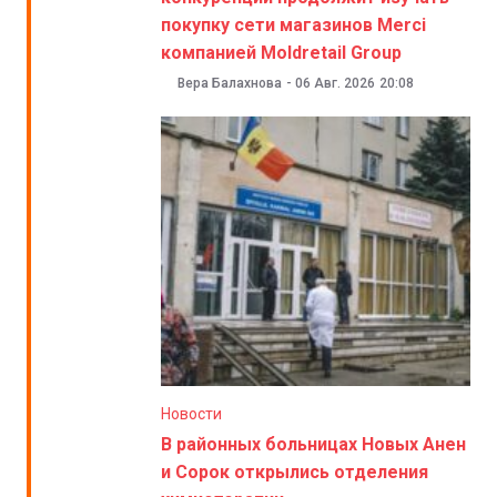
покупку сети магазинов Merci
компанией Moldretail Group
Вера Балахнова
-
06 Авг. 2026
20:08
Новости
В районных больницах Новых Анен
и Сорок открылись отделения