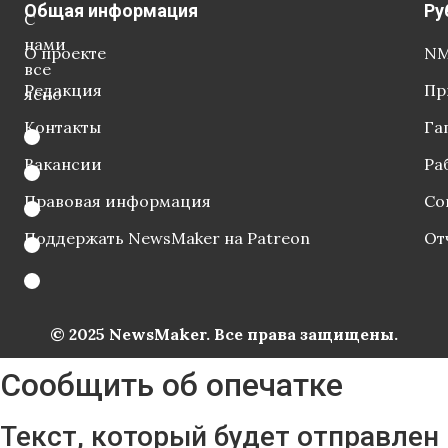
Общая информация
Ру
С
нами
О проекте
NM
все
Редакция
Пр
ясно
Контакты
Га
Вакансии
Ра
Правовая информация
Со
Поддержать NewsMaker на Patreon
От
© 2025 NewsMaker. Все права защищены.
Сообщить об опечатке
Текст, который будет отправлен