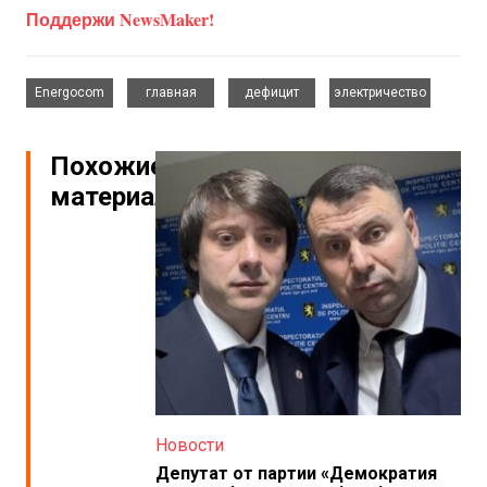
Поддержи NewsMaker!
,
,
,
Energocom
главная
дефицит
электричество
Похожие
материалы
Новости
Депутат от партии «Демократия