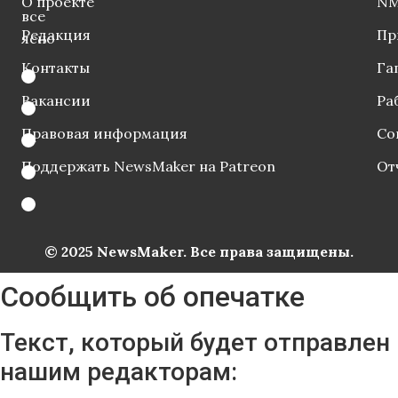
О проекте
NM
все
Редакция
Пр
ясно
Контакты
Га
Вакансии
Ра
Правовая информация
Со
Поддержать NewsMaker на Patreon
От
© 2025 NewsMaker. Все права защищены.
Сообщить об опечатке
Текст, который будет отправлен
нашим редакторам: