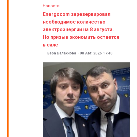
Новости
Energocom зарезервировал
необходимое количество
электроэнергии на 8 августа.
Но призыв экономить остается
в силе
Вера Балахнова
-
08 Авг. 2026
17:40