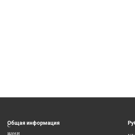
Общая информация
Ру
С
нами