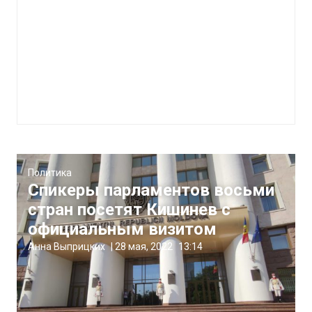
Политика
Спикеры парламентов восьми
стран посетят Кишинев с
официальным визитом
Анна Выприцких
|
28 мая, 2022
13:14