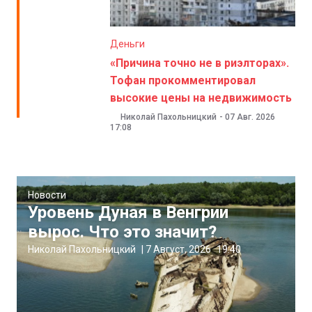
Деньги
«Причина точно не в риэлторах».
Тофан прокомментировал
высокие цены на недвижимость
Николай Пахольницкий
-
07 Авг. 2026
17:08
Новости
Уровень Дуная в Венгрии
вырос. Что это значит?
Николай Пахольницкий
|
7 Август, 2026
19:40