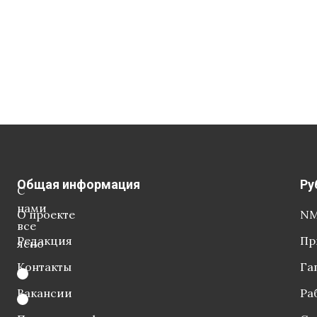
Общая информация
Ру
С
нами
О проекте
NM
все
Редакция
Пр
ясно
Контакты
Га
Вакансии
Ра