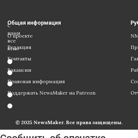
Общая информация
Ру
С
нами
О проекте
NM
все
Редакция
Пр
ясно
Контакты
Га
Вакансии
Ра
Правовая информация
Со
Поддержать NewsMaker на Patreon
От
© 2025 NewsMaker. Все права защищены.