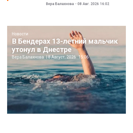
Вера Балахнова
-
08 Авг. 2026
16:02
Новости
В Бендерах 13-летний мальчик
утонул в Днестре
Вера Балахнова
|
8 Август, 2026
15:06