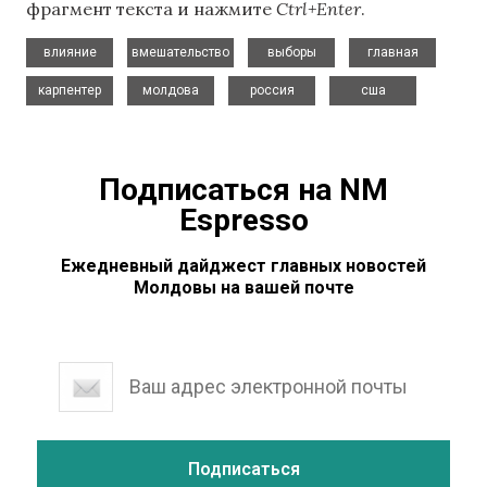
фрагмент текста и нажмите
Ctrl+Enter
.
,
,
,
,
влияние
вмешательство
выборы
главная
,
,
,
карпентер
молдова
россия
сша
Подписаться на NM
Espresso
Ежедневный дайджест главных новостей
Молдовы на вашей почте