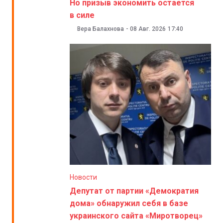
Но призыв экономить остается
в силе
Вера Балахнова
-
08 Авг. 2026
17:40
Новости
Депутат от партии «Демократия
дома» обнаружил себя в базе
украинского сайта «Миротворец»