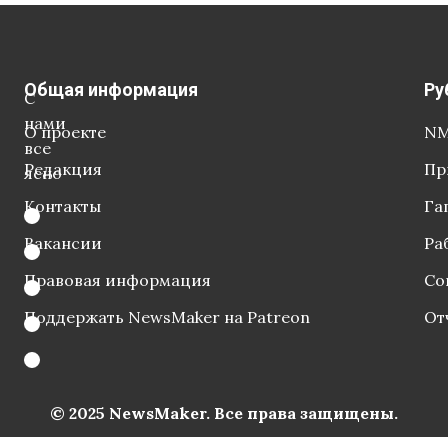
Общая информация
Ру
С
нами
О проекте
NM
все
Редакция
Пр
ясно
Контакты
Га
Вакансии
Ра
Правовая информация
Со
Поддержать NewsMaker на Patreon
От
© 2025 NewsMaker. Все права защищены.