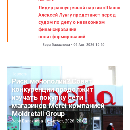
Лидер распущенной партии «Шанс»
Алексей Лунгу предстанет перед
судом по делу о незаконном
финансировании
политформирований
Вера Балахнова
-
06 Авг. 2026
19:20
Новости
Риск монополии? Совет
конкуренции продолжит
изучать покупку сети
магазинов Merci компанией
Moldretail Group
Вера Балахнова
|
6 Август, 2026
20:08