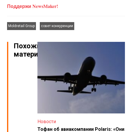
Поддержи NewsMaker!
,
Moldretail Group
совет конкуренции
Похожие
материалы
Новости
Тофан об авиакомпании Polaris: «Они