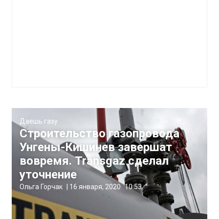
Даешь газу
Строительство газопровода
Унгены-Кишинев завершат
вовремя. Transgaz сделал
уточнение
Ольга Горчак
|
16 января, 2020
10:53