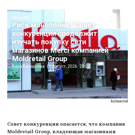
Новости
Риск монополии? Совет
конкуренции продолжит
изучать покупку сети
магазинов Merci компанией
Moldretail Group
Вера Балахнова
|
6 Август, 2026
20:08
bizlaw.md
Совет конкуренции опасается, что компания
Moldretail Group, владеющая магазинами