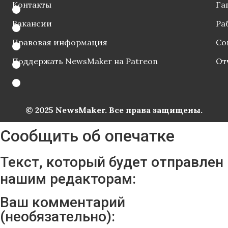
Контакты
Га
Вакансии
Ра
Правовая информация
Со
Поддержать NewsMaker на Patreon
От
© 2025 NewsMaker. Все права защищены.
Сообщить об опечатке
Текст, который будет отправлен
нашим редакторам:
Ваш комментарий
(необязательно):