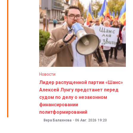
Новости
Лидер распущенной партии «Шанс»
Алексей Лунгу предстанет перед
судом по делу о незаконном
финансировании
политформирований
Вера Балахнова
-
06 Авг. 2026
19:20